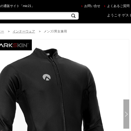
ARKSKIN ] シャークスキン チルプルーフ ロングスリーブ フルジップ メンズ CHILLPROOF LONG SL
の通販サイト「mic21」
お問い合せ
よくあるご質問
ようこそ ゲスト
ナー
インナーウェア
メンズ/男女兼用
>
>