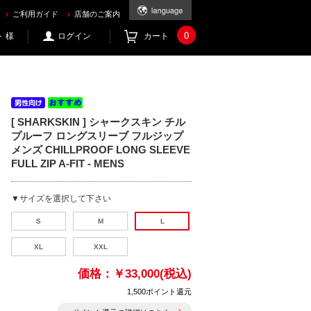
EEVE FULL ZIP A-FIT - MENS を買うならec.mic21.com
ご利用ガイド
店舗のご案内
0
 様
ログイン
カート
[ SHARKSKIN ] シャークスキン チル
プルーフ ロングスリーブ フルジップ
メンズ CHILLPROOF LONG SLEEVE
FULL ZIP A-FIT - MENS
▼サイズを選択して下さい
S
M
L
XL
XXL
価格：
￥33,000(税込)
1,500ポイント還元