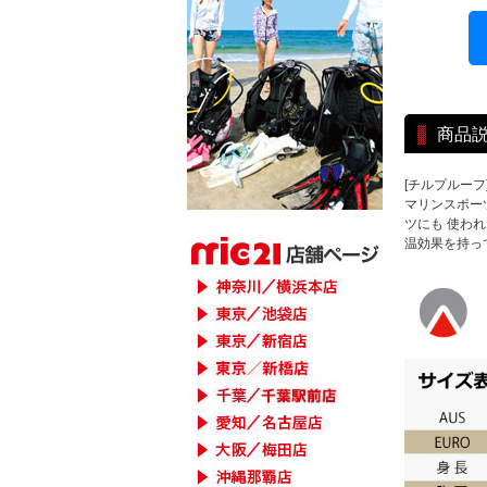
商品
[チルプルーフ
マリンスポー
ツにも 使わ
温効果を持っ