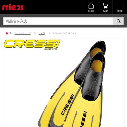
>
>
>
シュノーケリング
大人用
マスク/スノーケル/フィン