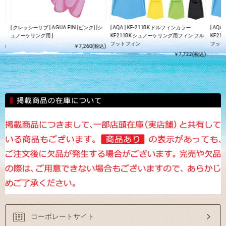
[ クレッシーサブ ] AGUA FIN [ピンク] [シ
[ AQA ] KF-2118K ドルフィンカラー
[ AQ
ュノーケリング用 ]
KF2118K シュノーケリング用フィン フル
KF2
フットフィン
フット
込)
￥7,260(税込)
￥7,722(税込)
コーポレートサイト