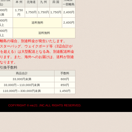
本 州
北海道
九 州
四 国
込)
一部離島
,000円
1,750
1,750円
1,750円
1,750円
2,400円
未満
円
,000円
送料無料
2,400円
以上
,000円
送料無料
以上
離島の場合、別途料金が発生いたします。
スターバッグ、ウェイクボード等（3辺合計が
cmを超える）は大型配送となる為、別途配送料金
ります。また、海外へのお届けは、送料が別途
なります。
引換手数料
商品合計
手数料
33,000円未満
600円
33,000円～110,000円未満
850円
110,000円～330,000円未満
1,450円
COPYRIGHT © mic21 ,INC.ALL RIGHTS RESERVED.