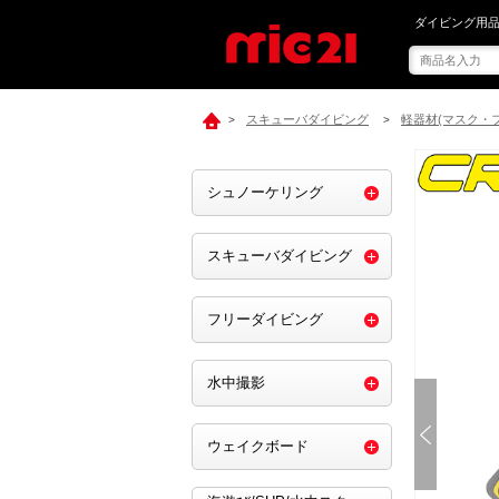
mic21で[ ク
ダイビング用品
スキューバダイビング
軽器材(マスク・
>
>
シュノーケリング
スキューバダイビング
フリーダイビング
水中撮影
ウェイクボード