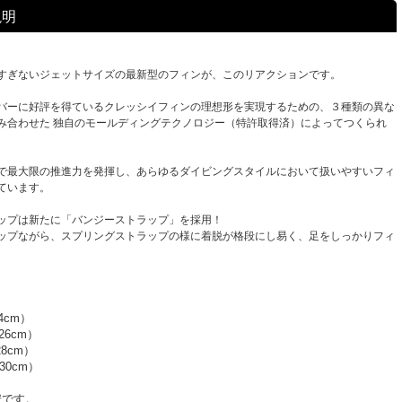
説明
すぎないジェットサイズの最新型のフィンが、このリアクションです。
バーに好評を得ているクレッシイフィンの理想形を実現するための、３種類の異な
み合わせた 独自のモールディングテクノロジー（特許取得済）によってつくられ
で最大限の推進力を発揮し、あらゆるダイビングスタイルにおいて扱いやすいフィ
ています。
ップは新たに「バンジーストラップ」を採用！
ップながら、スプリングストラップの様に着脱が格段にし易く、足をしっかりフィ
。
4cm）
26cm）
28cm）
～30cm）
安です。