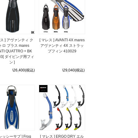
レス ] アヴァンティ ク
[ マレス ] AVANTI 4X mares
ロ プラス mares
アヴァンティ 4X ストラッ
NTI QUATTRO + BK
プフィン 410029
003[ ダイビング用フィ
ン ]
\26,400(税込)
\29,040(税込)
レッシーサブ ] Frog
[ マレス ] ERGO DRY エル