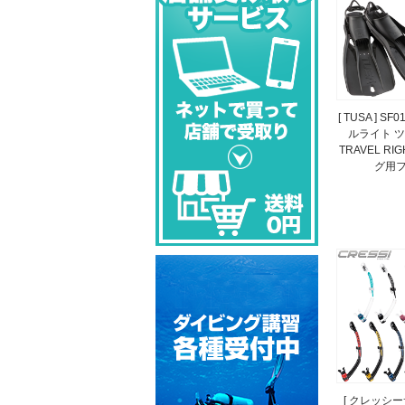
[ TUSA ] SF
ルライト ツサ
TRAVEL RI
グ用フ
[ クレッシーサ