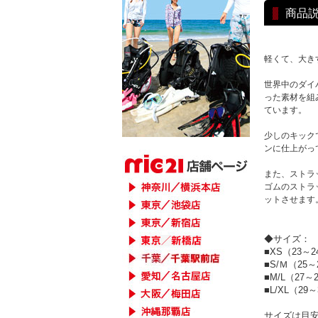
商品
軽くて、大き
世界中のダイ
った素材を組
ています。
少しのキック
ンに仕上がっ
また、ストラ
ゴムのストラ
ットさせます
◆サイズ：
■XS（23～2
■S/Ｍ（25～
■M/L（27～
■L/XL（29
サイズは目