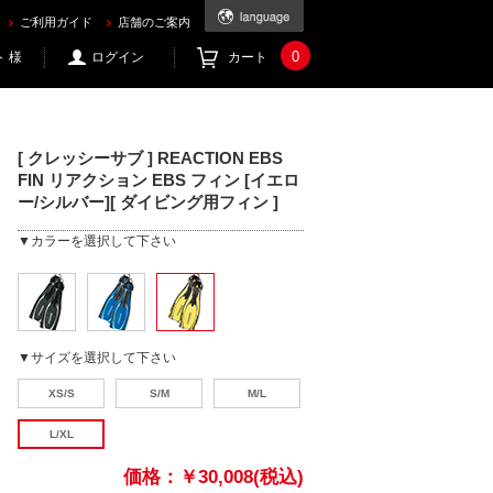
用フィン ] を買うならec.mic21.com
ご利用ガイド
店舗のご案内
0
 様
ログイン
カート
[ クレッシーサブ ] REACTION EBS
FIN リアクション EBS フィン [イエロ
ー/シルバー][ ダイビング用フィン ]
▼カラーを選択して下さい
▼サイズを選択して下さい
XS/S
S/M
M/L
L/XL
価格：
￥30,008(税込)