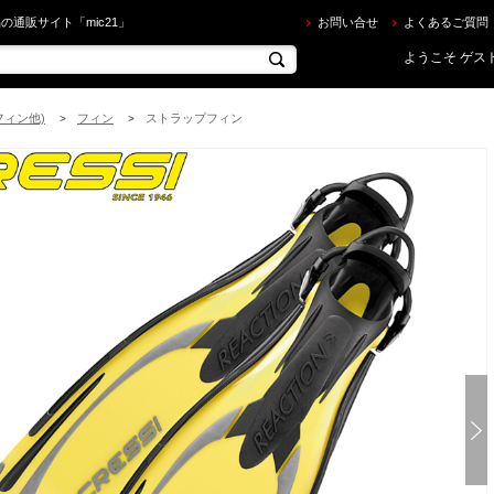
レッシーサブ ] REACTION EBS FIN リアクション EBS フィン [イエロー/シルバー][ ダイビング
の通販サイト「mic21」
お問い合せ
よくあるご質問
ようこそ ゲスト
フィン他)
フィン
ストラップフィン
>
>