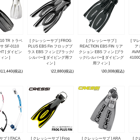
0110 TR トラベ
[ クレッシーサブ ] FROG
[ クレッシーサブ ]
[ マ
 SF-0110
PLUS EBS Fin フロッグプ
REACTION EBS FIN リア
アト
GHT [ ダイビン
ラス EBS フィン [ブラック/
クション EBS フィン [ブラ
AVA
ィン ]
シルバー][ ダイビング用フ
ック/シルバー][ ダイビング
410
ィン ]
用フィン ]
\11,440(税込)
\22,880(税込)
\30,008(税込)
ブ ] ITACA
[ クレッシーサブ ] Frog
[ クレッシーサブ ] ARA
[ ク