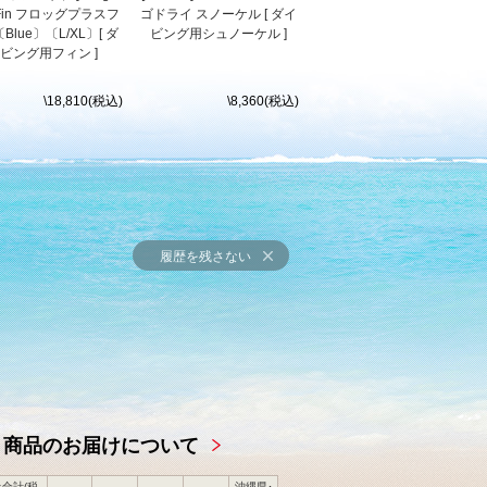
s Fin フロッグプラスフ
ゴドライ スノーケル [ ダイ
Blue〕〔L/XL〕[ ダ
ビング用シュノーケル ]
ビング用フィン ]
\18,810(税込)
\8,360(税込)
履歴を残さない
商品のお届けについて
合計(税
沖縄県･