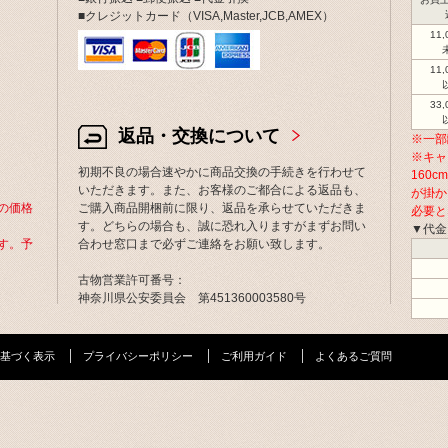
■クレジットカード（VISA,Master,JCB,AMEX）
11
11
33
返品・交換について
※一部
※キャ
初期不良の場合速やかに商品交換の手続きを行わせて
160
いただきます。また、お客様のご都合による返品も、
が掛か
の価格
ご購入商品開梱前に限り、返品を承らせていただきま
必要と
す。どちらの場合も、誠に恐れ入りますがまずお問い
▼代金
す。予
合わせ窓口まで必ずご連絡をお願い致します。
古物営業許可番号：
神奈川県公安委員会 第451360003580号
基づく表示
プライバシーポリシー
ご利用ガイド
よくあるご質問