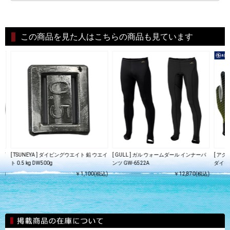
この商品を見た人はこちらの商品も見ています
 ダ
[ TSUNEYA ] ダイビングウエイト 鉛 ウエイ
[ GULL ] ガル ウォームダール インナーパ
[ アク
ト 0.5 kg DW500g
ンツ GW-6522A
ダイビ
込)
￥1,100(税込)
￥12,870(税込)