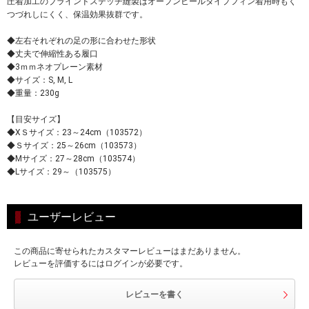
圧着加工のブラインドステッチ縫製はオープンヒールタイプフィン着用時もく
つづれしにくく、保温効果抜群です。
◆左右それぞれの足の形に合わせた形状
◆丈夫で伸縮性ある履口
◆3ｍｍネオプレーン素材
◆サイズ：S, M, L
◆重量：230g
【目安サイズ】
◆XＳサイズ：23～24cm（103572）
◆Ｓサイズ：25～26cm（103573）
◆Mサイズ：27～28cm（103574）
◆Lサイズ：29～（103575）
ユーザーレビュー
この商品に寄せられたカスタマーレビューはまだありません。
レビューを評価するにはログインが必要です。
レビューを書く