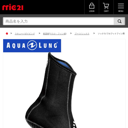
>
>
>
>
スキューバダイビング
軽器材(マスク・フィン他)
ブーツ/ソックス
ソックス/フルフットフィン用