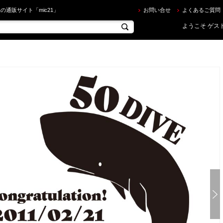
c21オリジナル ] AC5506S 記念ダイブトロフィー[ W110×H115×D50mm ] を買うならec.mic21.c
の通販サイト「mic21」
お問い合せ
よくあるご質問
ようこそ ゲスト