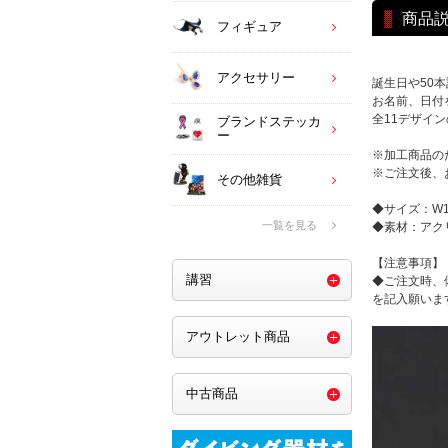
商品
フィギュア
アクセサリー
誕生日や50
お名前、日付
全11デザイ
ブランドステッカ
ー
※加工商品の
※ご注文後、
その他雑貨
◆サイズ：W11
一覧を見る
◆素材：アク
【注意事項】
講習
◆ご注文時、
を記入願いま
アウトレット商品
中古商品