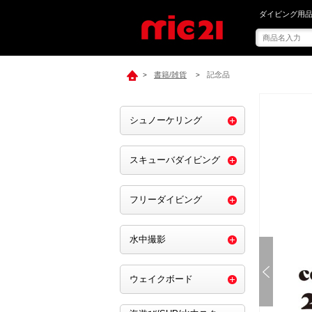
mic21で[ mi
ダイビング用品
書籍/雑貨
記念品
>
>
シュノーケリング
スキューバダイビング
フリーダイビング
水中撮影
ウェイクボード