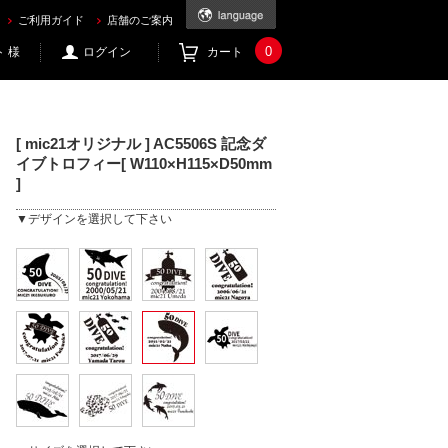
om
ご利用ガイド
店舗のご案内
0
 様
ログイン
カート
[ mic21オリジナル ] AC5506S 記念ダ
イブトロフィー[ W110×H115×D50mm
]
▼デザインを選択して下さい