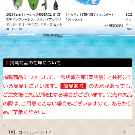
2023 [ zray ] ジーレイ X-RIDER XL 13' X5
[ イガラシ ] BTB-105V キッズボート [
2023 [
SUP インフレータブル スタンドアップパ
105×70cm ]
インフ
込)
ドルボード オールラウンド サップ セット
ボード 
￥4,950(税込)
JLS-673020
69559
￥98,780(税込)
コーポレートサイト