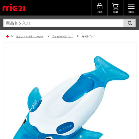
>
>
>
海遊び/SUP/水中スクーター
浮き輪/海水浴グッズ
海水浴グッズ