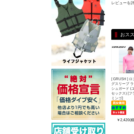
レビューを
おス
[ GRUSH ] 
グスリーブ 
シュガード (
セックス) [フ
ミンゴ]
￥2,420(