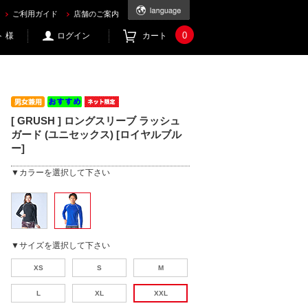
com
ご利用ガイド
店舗のご案内
0
 様
ログイン
カート
[ GRUSH ] ロングスリーブ ラッシュ
ガード (ユニセックス) [ロイヤルブル
ー]
▼カラーを選択して下さい
▼サイズを選択して下さい
XS
S
M
L
XL
XXL