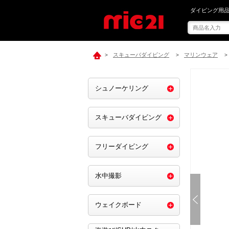
mic21で[ G
ダイビング用品
スキューバダイビング
マリンウェア
>
>
>
シュノーケリング
スキューバダイビング
フリーダイビング
水中撮影
ウェイクボード