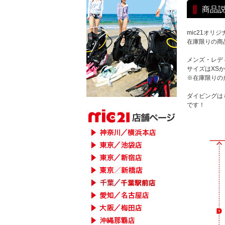
商品
mic21オリ
在庫限りの商
メンズ・レデ
サイズはXS
※在庫限りの
ダイビングは
です！