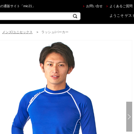
RUSH ] ロングスリーブ ラッシュガード (ユニセックス) [ロイヤルブルー] を買うならec.mic21.
の通販サイト「mic21」
お問い合せ
よくあるご質問
ようこそ ゲスト
メンズ/ユニセックス
ラッシュ/パーカー
>