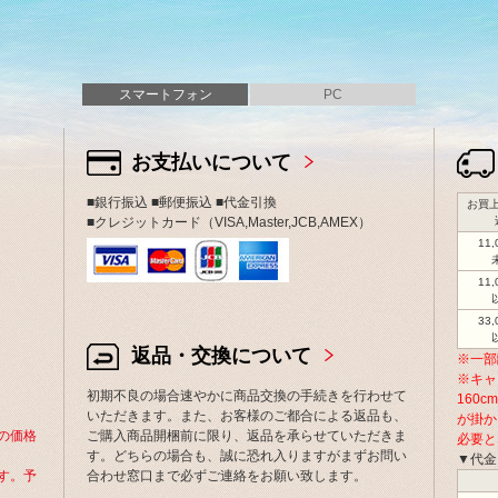
スマートフォン
PC
お支払いについて
■銀行振込 ■郵便振込 ■代金引換
お買上
■クレジットカード（VISA,Master,JCB,AMEX）
11
11
33
返品・交換について
※一部
※キャ
初期不良の場合速やかに商品交換の手続きを行わせて
160
いただきます。また、お客様のご都合による返品も、
が掛か
の価格
ご購入商品開梱前に限り、返品を承らせていただきま
必要と
す。どちらの場合も、誠に恐れ入りますがまずお問い
▼代金
す。予
合わせ窓口まで必ずご連絡をお願い致します。