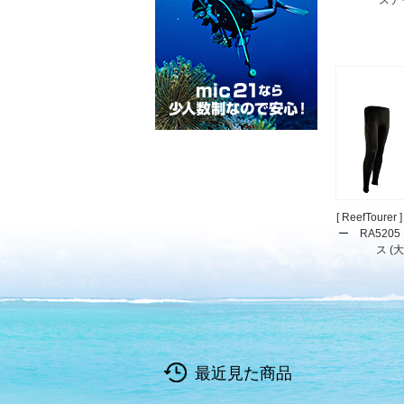
[ ReefTour
ー RA520
ス (
最近見た商品