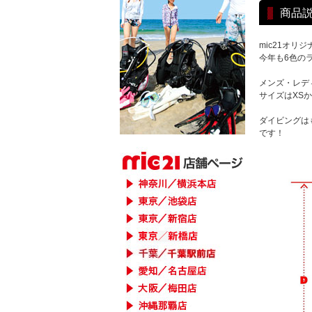
商品
mic21オリ
今年も6色の
メンズ・レデ
サイズはXS
ダイビングは
です！