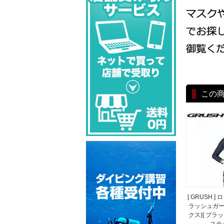
この
[ GRUSH 
ラッシュガー
クス)[ ブラッ
ステッ