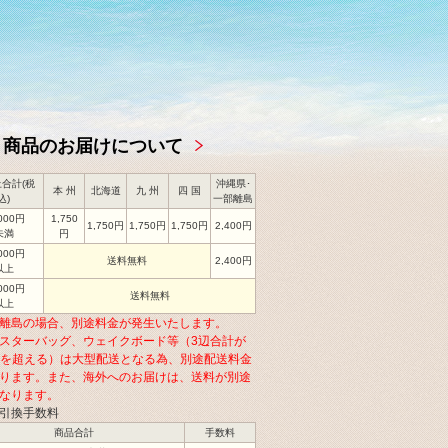
商品のお届けについて
合計(税
沖縄県･
本 州
北海道
九 州
四 国
込)
一部離島
,000円
1,750
1,750円
1,750円
1,750円
2,400円
未満
円
,000円
送料無料
2,400円
以上
,000円
送料無料
以上
離島の場合、別途料金が発生いたします。
スターバッグ、ウェイクボード等（3辺合計が
cmを超える）は大型配送となる為、別途配送料金
ります。また、海外へのお届けは、送料が別途
なります。
引換手数料
商品合計
手数料