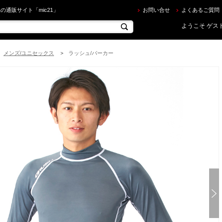
RUSH ] ロングスリーブ ラッシュガード (ユニセックス) [グレー] を買うならec.mic21.com
の通販サイト「mic21」
お問い合せ
よくあるご質問
ようこそ ゲスト
メンズ/ユニセックス
ラッシュ/パーカー
>