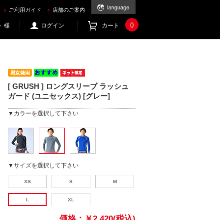
ご利用ガイド
店舗のご案内
0
 様
ログイン
カート
[ GRUSH ] ロングスリーブ ラッシュ
ガード (ユニセックス) [グレー]
▼カラーを選択して下さい
▼サイズを選択して下さい
XS
S
M
L
XL
価格：
￥2,420(税込)