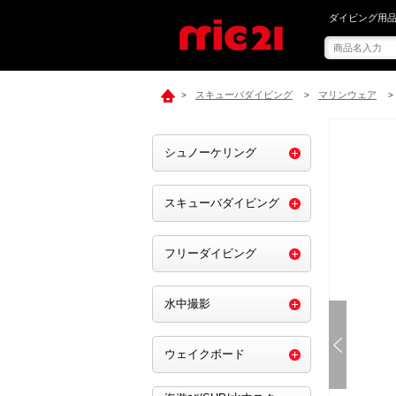
mic21で[ G
ダイビング用品
スキューバダイビング
マリンウェア
>
>
>
シュノーケリング
スキューバダイビング
フリーダイビング
水中撮影
ウェイクボード