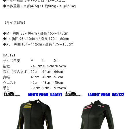
◆生地中層部：発泡クロロプレーンゴム
◆本体重量：M 約475g / L 約569g / XL 約584g
【サイズ目安】
◆M：胸囲 88～96cm / 身長 165～175cm
◆L：胸囲 96～104cm / 身長 170～180cm
◆XL：胸囲 104～112cm / 身長 175～185cm
UA5121
サイズ目安
M
L
XL
裄丈
74.5cm
76.5cm
78.5cm
着丈（襟含まず）
62cm
64cm
66cm
身幅
45cm
48cm
51cm
ウエスト
40cm
43cm
45cm
手首
8.5cm
9cm
9.25cm