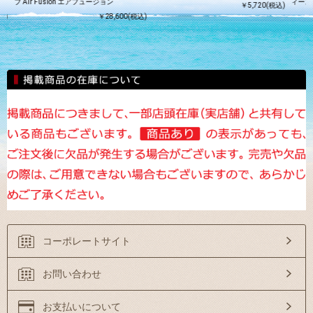
プ Air Fusion エアフュージョン
ィース
￥5,720(税込)
込)
￥28,600(税込)
コーポレートサイト
お問い合わせ
お支払いについて