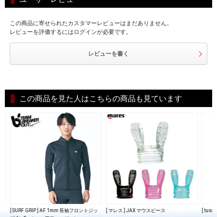
この商品に寄せられたカスタマーレビューはまだありません。
レビューを評価するにはログインが必要です。
レビューを書く
この商品を見た人はこちらの商品も見ています
メン
[ SURF GRIP ] AF 1mm 長袖フロントジッ
[ マレス ] JAX マウスピース
[ tus