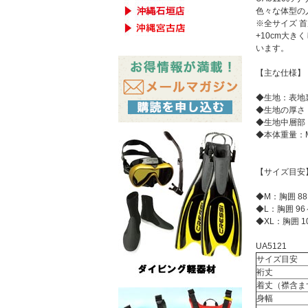
色々な体型の
※全サイズ 
+10cm大き
います。
【主な仕様】
◆生地：表地
◆生地の厚さ：
◆生地中層部
◆本体重量：M 約4
【サイズ目安
◆M：胸囲 88～
◆L：胸囲 96～
◆XL：胸囲 10
UA5121
サイズ目安
裄丈
着丈（襟含ま
身幅