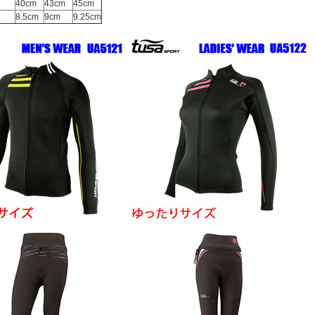
40cm
43cm
45cm
8.5cm
9cm
9.25cm