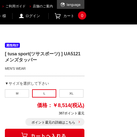
ご利用ガイド
店舗のご案内
0
 様
ログイン
カート
[ tusa sport(ツサスポーツ) ] UA5121
メンズタッパー
MEN'S WEAR
▼サイズを選択して下さい
M
L
XL
価格：
￥8,514(税込)
387ポイント還元
ポイント還元の詳細はこちら