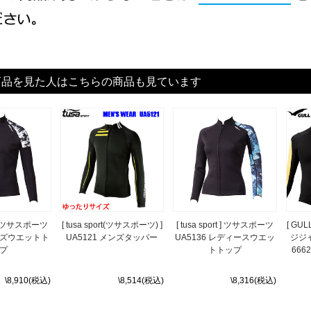
商品を見た人はこちらの商品も見ています
rt ] ツサスポーツ
[ tusa sport(ツサスポーツ) ]
[ tusa sport ] ツサスポーツ
[ GU
メンズウエットト
UA5121 メンズタッパー
UA5136 レディースウエッ
ジジャ
プ
トトップ
6662
\8,910(税込)
\8,514(税込)
\8,316(税込)