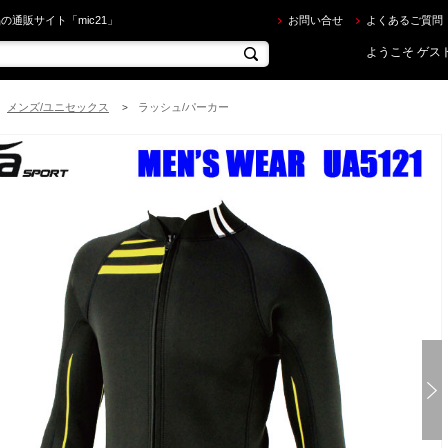
sa sport(ツサスポーツ) ] UA5121 メンズタッパー を買うならec.mic21.com
の通販サイト「mic21」
お問い合せ
よくあるご質問
ようこそ ゲスト
メンズ/ユニセックス
ラッシュ/パーカー
>