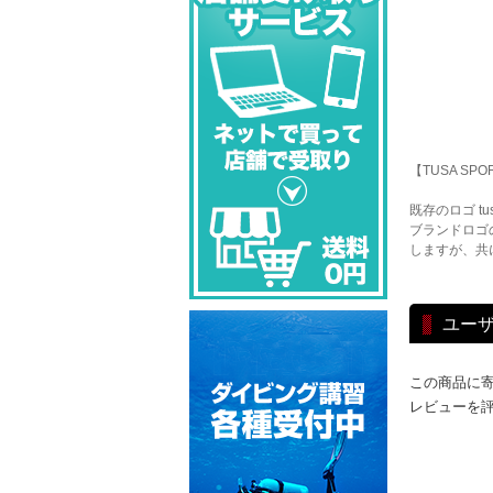
【TUSA S
既存のロゴ tu
ブランドロゴ
しますが、共
ユー
この商品に
レビューを