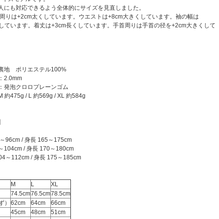
人にも対応できるよう全体的にサイズを見直しました。
首周りは+2cm太くしています。ウエストは+8cm大きくしています。袖の幅は
くしています。着丈は+3cm長くしています。手首周りは手首の径を+2cm大きくして
裏地 ポリエステル100%
2.0mm
：発泡クロロプレーンゴム
75g / L 約569g / XL 約584g
】
96cm / 身長 165～175cm
104cm / 身長 170～180cm
4～112cm / 身長 175～185cm
M
L
XL
74.5cm
76.5cm
78.5cm
ず）
62cm
64cm
66cm
45cm
48cm
51cm