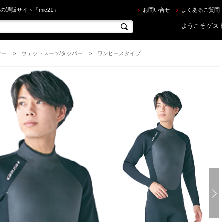
USH ] 3mm ウェットスーツ メンズ WET SUITS MENS を買うならec.mic21.com
の通販サイト「mic21」
お問い合せ
よくあるご質問
ようこそ ゲスト
ナー
ウェットスーツ/タッパー
ワンピースタイプ
>
>