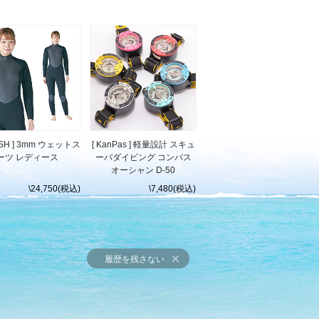
USH ] 3mm ウェットス
[ KanPas ] 軽量設計 スキュ
ーツ レディース
ーバダイビング コンパス
オーシャン D-50
\24,750(税込)
\7,480(税込)
履歴を残さない