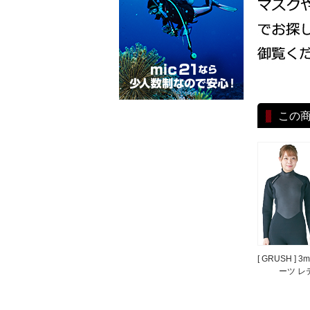
この
[ GRUSH ]
ーツ レ