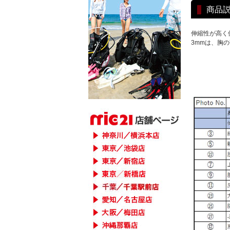
商品
伸縮性が高く
3mmは、胸