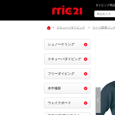
mic21で[ GR
ダイビング用品
スキューバダイビング
スーツ/防寒イン
>
>
シュノーケリング
スキューバダイビング
フリーダイビング
水中撮影
ウェイクボード