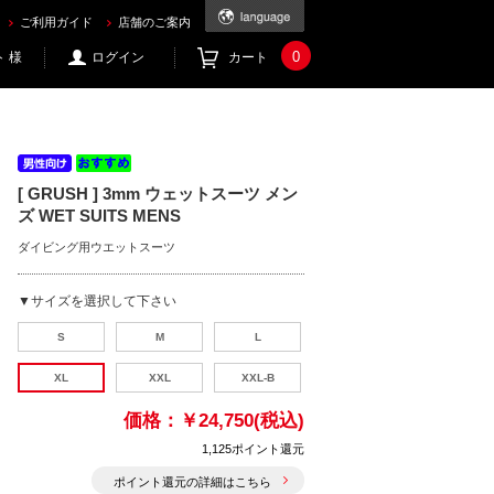
ご利用ガイド
店舗のご案内
0
 様
ログイン
カート
[ GRUSH ] 3mm ウェットスーツ メン
ズ WET SUITS MENS
ダイビング用ウエットスーツ
▼サイズを選択して下さい
S
M
L
XL
XXL
XXL-B
価格：
￥24,750(税込)
1,125ポイント還元
ポイント還元の詳細はこちら