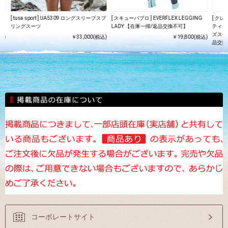
G
[ tusa sport ] UA5309 ロングスリーブスプ
[ スキューバプロ ] EVERFLEX LEGGING
[ ク
リングスーツ
LADY 【在庫一掃/返品交換不可】
ティ CR
ズスー
込)
￥33,000(税込)
￥19,800(税込)
品交換
コーポレートサイト