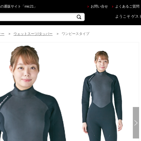
USH ] 3mm ウェットスーツ レディース を買うならec.mic21.com
の通販サイト「mic21」
お問い合せ
よくあるご質問
ようこそ ゲスト
ナー
ウェットスーツ/タッパー
ワンピースタイプ
>
>