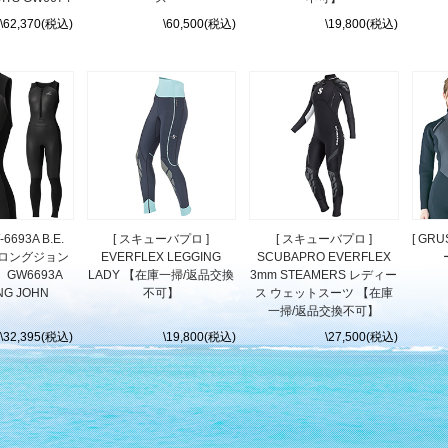
\62,370(税込)
\60,500(税込)
\19,800(税込)
-6693A B.E.
[ スキューバプロ ]
[ スキューバプロ ]
[ GR
 ロングジョン
EVERFLEX LEGGING
SCUBAPRO EVERFLEX
GW6693A
LADY 【在庫一掃/返品交換
3mm STEAMERS レディー
NG JOHN
不可】
ス ウェットスーツ 【在庫
一掃/返品交換不可】
\32,395(税込)
\19,800(税込)
\27,500(税込)