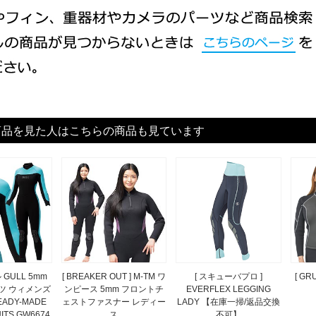
商品を見た人はこちらの商品も見ています
ル GULL 5mm
[ BREAKER OUT ] M-TM ワ
[ スキューバプロ ]
[ GR
ツ ウィメンズ
ンピース 5mm フロントチ
EVERFLEX LEGGING
EADY-MADE
ェストファスナー レディー
LADY 【在庫一掃/返品交換
ITS GW6674
ス
不可】