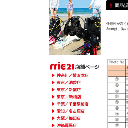
商品
伸縮性が高く
3mmは、胸