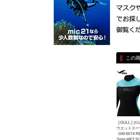
この
[ GULL ] ガ
ウエットスー
GW-6674 R
5mm WET SU