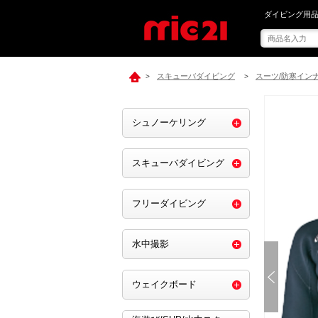
mic21で[ GR
ダイビング用品
スキューバダイビング
スーツ/防寒イン
>
>
シュノーケリング
スキューバダイビング
フリーダイビング
水中撮影
ウェイクボード