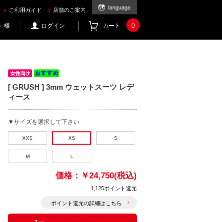
ご利用ガイド
店舗のご案内
0
 様
ログイン
カート
[ GRUSH ] 3mm ウェットスーツ レデ
ィース
▼サイズを選択して下さい
XXS
XS
S
M
L
価格：
￥24,750(税込)
1,125ポイント還元
ポイント還元の詳細はこちら