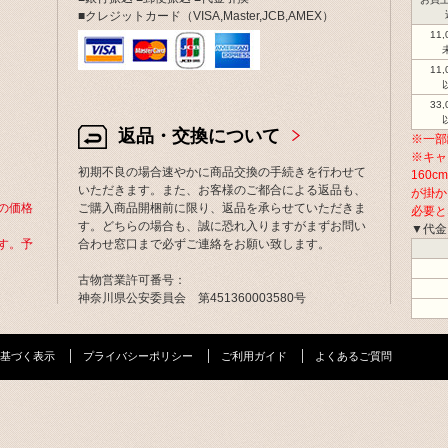
■クレジットカード（VISA,Master,JCB,AMEX）
11
11
33
返品・交換について
※一部
※キャ
初期不良の場合速やかに商品交換の手続きを行わせて
160
いただきます。また、お客様のご都合による返品も、
が掛か
の価格
ご購入商品開梱前に限り、返品を承らせていただきま
必要と
す。どちらの場合も、誠に恐れ入りますがまずお問い
▼代金
す。予
合わせ窓口まで必ずご連絡をお願い致します。
古物営業許可番号：
神奈川県公安委員会 第451360003580号
基づく表示
プライバシーポリシー
ご利用ガイド
よくあるご質問