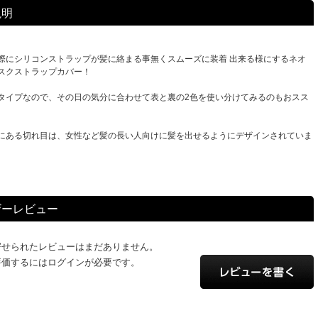
説明
際にシリコンストラップが髪に絡まる事無くスムーズに装着 出来る様にするネオ
スクストラップカバー！
タイプなので、その日の気分に合わせて表と裏の2色を使い分けてみるのもおスス
にある切れ目は、女性など髪の長い人向けに髪を出せるようにデザインされていま
ザーレビュー
寄せられたレビューはまだありません。
評価するにはログインが必要です。