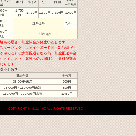
本 州
北海道
九 州
四 国
込)
一部離島
,000円
1,750
1,750円
1,750円
1,750円
2,400円
未満
円
,000円
送料無料
2,400円
以上
,000円
送料無料
以上
離島の場合、別途料金が発生いたします。
スターバッグ、ウェイクボード等（3辺合計が
cmを超える）は大型配送となる為、別途配送料金
ります。また、海外へのお届けは、送料が別途
なります。
引換手数料
商品合計
手数料
33,000円未満
600円
33,000円～110,000円未満
850円
110,000円～330,000円未満
1,450円
COPYRIGHT © mic21 ,INC.ALL RIGHTS RESERVED.