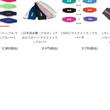
 リバーシブル マ
[ 日本潜水機（アポロ） ] ア
[ SAS ] マスクストラップカ
[ サン
ップカバー1
ポロスポーツ マスクストラ
バー R
ハロー
ップカバー
ッ
\1,980(税込)
\2,475(税込)
\2,750(税込)