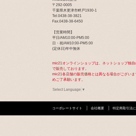
〒292-0005
千葉県木更津市畔戸1930-1
Tel.0438-38-3821
Fax.0438-38-6450
【営業時間】
平日/AM10:00-PM5:00
日・祝/AM10:00-PM5:00
(定休日)年中無休
mic21オンラインショップは、ネットショップ独自
で販売しております。
mic21各店舗の販売価格とは異なる場合がございま
めご了承願います。
Select Language
▼
コーポレートサイト
会社概要
特定商取引法に