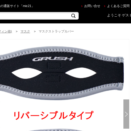
RUSH ] リバーシブル マスクストラップカバー2 を買うならec.mic21.com
の通販サイト「mic21」
お問い合せ
よくあるご質問
ようこそ ゲスト
フィン他)
マスク
マスクストラップカバー
>
>