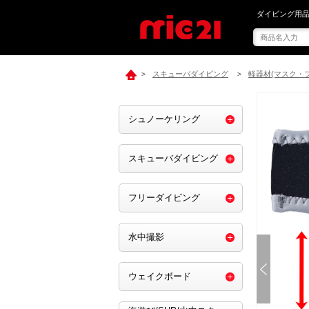
mic21で[ G
ダイビング用品
スキューバダイビング
軽器材(マスク・
>
>
シュノーケリング
スキューバダイビング
フリーダイビング
水中撮影
ウェイクボード