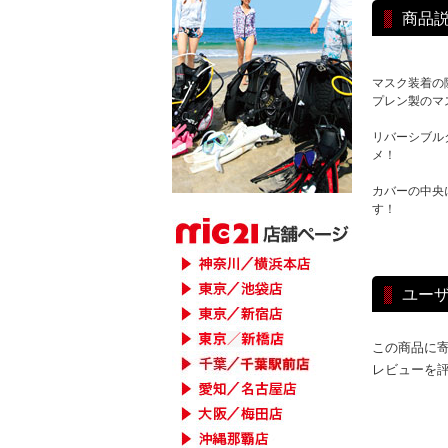
商品
マスク装着の
プレン製のマ
リバーシブル
メ！
カバーの中央
す！
ユー
この商品に
レビューを