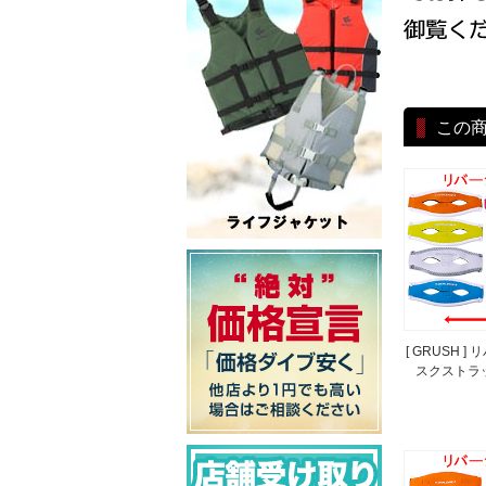
この
[ GRUSH ]
スクストラ