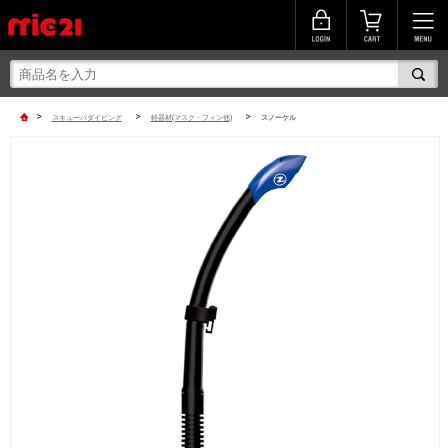
>
>
>
スキューバダイビング
軽器材(マスク・フィン他)
スノーケル