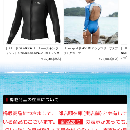
ベー
[ GULL ] GW-6686A B.E. 3mm スキン ジ
[ tusa sport ] UA5309 ロングスリーブスプ
[ TH
チ
ャケット GW6686A SKIN JACKET メンズ
リングスーツ
NM8
ンダー
￥25,080(税込)
￥33,000(税込)
ャリ
込)