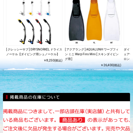
プレッ
[ クレッシーサブ ] DRY SNORKEL ドライス
[ アクアラング ] AQUALUNH ワープフィ
ダイブコ
I
ノーケル【ダイビング用シュノーケル】
ン ミニ Warp Fins Mini [ スキンダイビン
ェアウォ
バ
グ用 ]
ロンズ 
￥8,250(税込)
￥26,400(税込)
込)