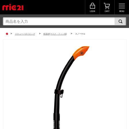
>
>
>
スキューバダイビング
軽器材(マスク・フィン他)
スノーケル