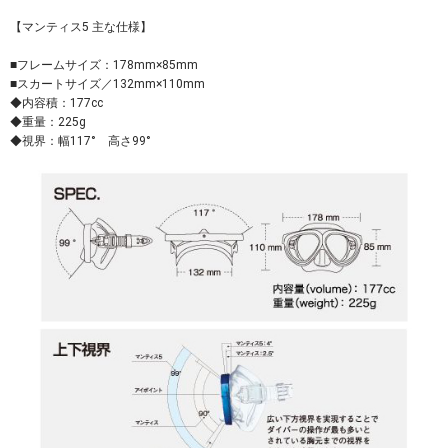
【マンティス5 主な仕様】
■フレームサイズ：178mm×85mm
■スカートサイズ／132mm×110mm
◆内容積：177cc
◆重量：225g
◆視界：幅117° 高さ99°