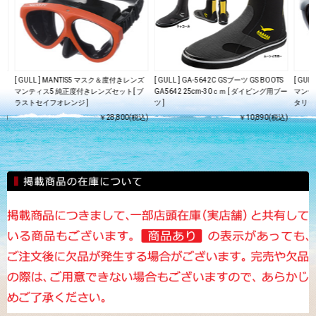
ズ
[ GULL ] MANTIS5 マスク＆度付きレンズ
[ GULL ] GA-5642C GSブーツ GS BOOTS
[ GU
メ
マンティス5 純正度付きレンズセット[ ブ
GA5642 25cm-30ｃｍ [ ダイビング用ブー
マンテ
ラストセイフオレンジ ]
ツ ]
タリッ
込)
￥28,800(税込)
￥10,890(税込)