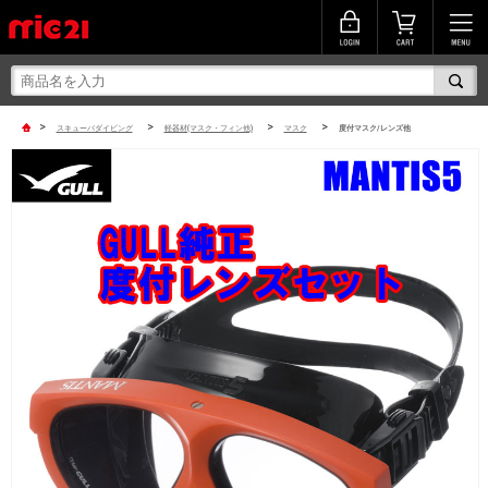
>
>
>
>
スキューバダイビング
軽器材(マスク・フィン他)
マスク
度付マスク/レンズ他