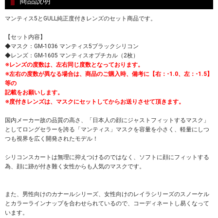
商品説明
マンティス5とGULL純正度付きレンズのセット商品です。
【セット内容】
◆マスク：GM-1036 マンティス5ブラックシリコン
◆レンズ：GM-1605 マンティスオプチカル（2枚）
※レンズの度数は、左右同じ度数となっております。
※左右の度数が異なる場合は、商品のご購入時、備考に【右：-1.0、左：-1.5】
等の
記載をお願いします。
※度付きレンズは、マスクにセットしてからお送りさせて頂きます。
国内メーカー故の品質の高さ、「日本人の顔にジャストフィットするマスク」
としてロングセラーを誇る「マンティス」マスクを容量を小さく、軽量にしつ
つも視界を広く開発されたモデル！
シリコンスカートは無理に抑えつけるのではなく、ソフトに顔にフィットする
為、顔に跡が付き難く女性からも人気のマスクです。
また、男性向けのカナールシリーズ、女性向けのレイラシリーズのスノーケル
とカラーラインナップを合わせられているので、コーディネートし易くなって
います。