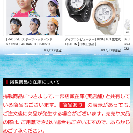
[ PRODIVE ] スポーツ ヘッドバンド
ダイブコンピューター [ TUSA ] TC1 充電式
[ GU
SPORTS HEAD BAND HB610587
IQ1301N [ 日本正規品 ]
GS-31
GS31
込)
￥2,200(税込)
￥37,500(税込)