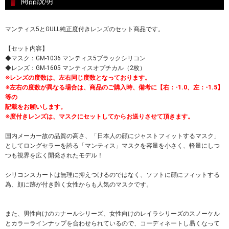
商品説明
マンティス5とGULL純正度付きレンズのセット商品です。
【セット内容】
◆マスク：GM-1036 マンティス5ブラックシリコン
◆レンズ：GM-1605 マンティスオプチカル（2枚）
※レンズの度数は、左右同じ度数となっております。
※左右の度数が異なる場合は、商品のご購入時、備考に【右：-1.0、左：-1.5】
等の
記載をお願いします。
※度付きレンズは、マスクにセットしてからお送りさせて頂きます。
国内メーカー故の品質の高さ、「日本人の顔にジャストフィットするマスク」
としてロングセラーを誇る「マンティス」マスクを容量を小さく、軽量にしつ
つも視界を広く開発されたモデル！
シリコンスカートは無理に抑えつけるのではなく、ソフトに顔にフィットする
為、顔に跡が付き難く女性からも人気のマスクです。
また、男性向けのカナールシリーズ、女性向けのレイラシリーズのスノーケル
とカラーラインナップを合わせられているので、コーディネートし易くなって