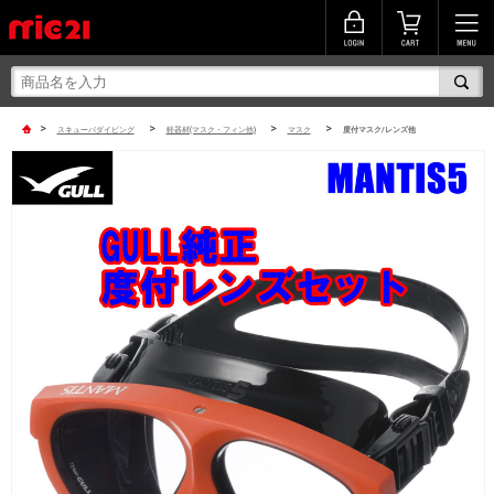
>
>
>
>
スキューバダイビング
軽器材(マスク・フィン他)
マスク
度付マスク/レンズ他