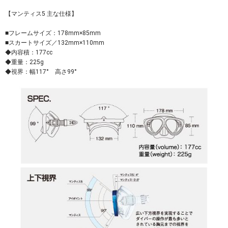
【マンティス5 主な仕様】
■フレームサイズ：178mm×85mm
■スカートサイズ／132mm×110mm
◆内容積：177cc
◆重量：225g
◆視界：幅117° 高さ99°