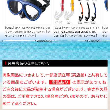
ズ
[ GULL ] MANTIS5 マスク＆度付きレンズ
[ GULL ] カナールステイブル GS-3171B /
[ GU
ブ
マンティス5 純正度付きレンズセット[ ブ
GS-3172B CANAL STABLE GS3171B /
マンテ
ラストミッドナイトブルー ]
GS3172B [ ダイビング用シュノーケル ]
ラスト
込)
￥28,800(税込)
￥5,720(税込)