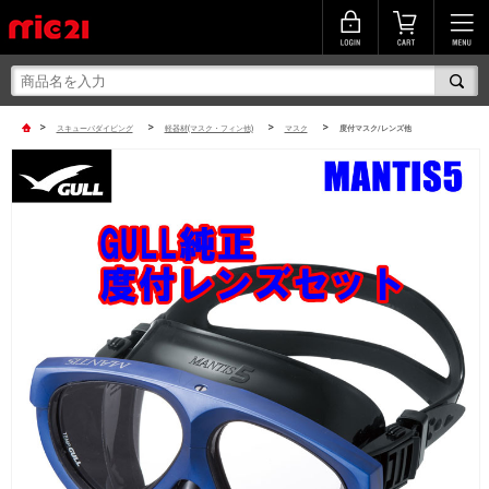
>
>
>
>
スキューバダイビング
軽器材(マスク・フィン他)
マスク
度付マスク/レンズ他