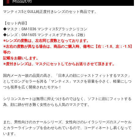
商品説明
マンティス5とGULL純正度付きレンズのセット商品です。
【セット内容】
◆マスク：GM-1036 マンティス5ブラックシリコン
◆レンズ：GM-1605 マンティスオプチカル（2枚）
※レンズの度数は、左右同じ度数となっております。
※左右の度数が異なる場合は、商品のご購入時、備考に【右：-1.0、左：-1.5】
等の
記載をお願いします。
※度付きレンズは、マスクにセットしてからお送りさせて頂きます。
国内メーカー故の品質の高さ、「日本人の顔にジャストフィットするマスク」
としてロングセラーを誇る「マンティス」マスクを容量を小さく、軽量にしつ
つも視界を広く開発されたモデル！
シリコンスカートは無理に抑えつけるのではなく、ソフトに顔にフィットする
為、顔に跡が付き難く女性からも人気のマスクです。
また、男性向けのカナールシリーズ、女性向けのレイラシリーズのスノーケル
とカラーラインナップを合わせられているので、コーディネートし易くなって
います。