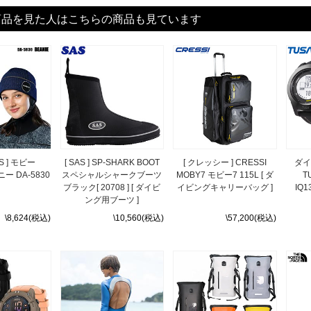
商品を見た人はこちらの商品も見ています
'S ] モビー
[ SAS ] SP-SHARK BOOT
[ クレッシー ] CRESSI
ダイ
ニー DA-5830
スペシャルシャークブーツ
MOBY7 モビー7 115L [ ダ
T
ブラック[ 20708 ] [ ダイビ
イビングキャリーバッグ ]
IQ1
ング用ブーツ ]
\8,624(税込)
\10,560(税込)
\57,200(税込)