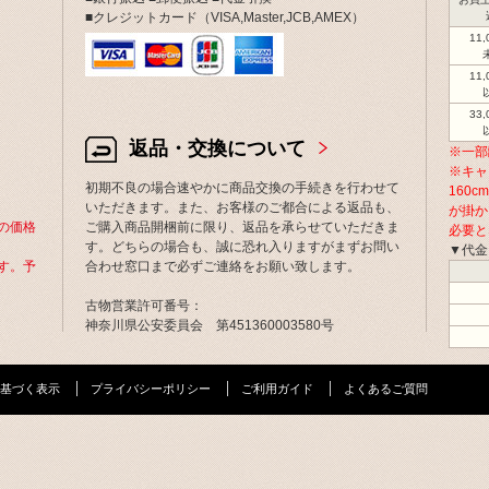
■クレジットカード（VISA,Master,JCB,AMEX）
11
11
33
返品・交換について
※一部
※キャ
初期不良の場合速やかに商品交換の手続きを行わせて
160
いただきます。また、お客様のご都合による返品も、
が掛か
の価格
ご購入商品開梱前に限り、返品を承らせていただきま
必要と
す。どちらの場合も、誠に恐れ入りますがまずお問い
▼代金
す。予
合わせ窓口まで必ずご連絡をお願い致します。
古物営業許可番号：
神奈川県公安委員会 第451360003580号
基づく表示
プライバシーポリシー
ご利用ガイド
よくあるご質問