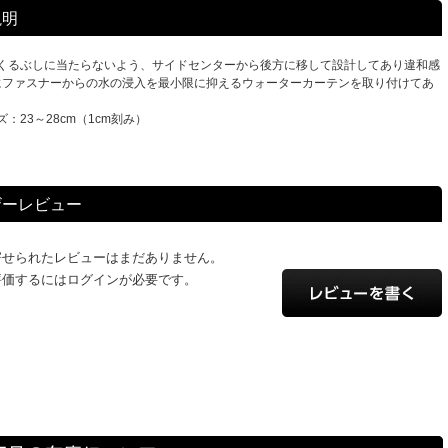
説明
くるぶしに当たらないよう、サイドセンターから後方に移して設計してあり違和感
にファスナーからの水の浸入を最小限に抑えるウォーターカーテンを取り付けてあ
：23～28cm（1cm刻み）
ザーレビュー
寄せられたレビューはまだありません。
評価するにはログインが必要です。