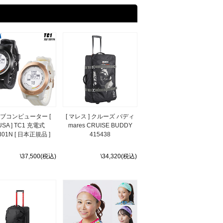
ブコンピューター [
[ マレス ] クルーズ バディ
USA ] TC1 充電式
mares CRUISE BUDDY
301N [ 日本正規品 ]
415438
\37,500(税込)
\34,320(税込)