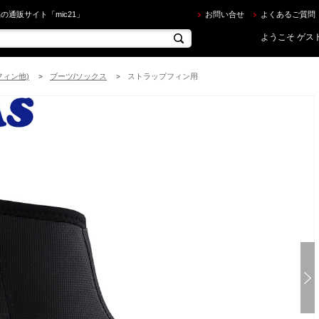
S ] SP-SHARK BOOT スペシャルシャークブーツ ブラック[ 20708 ] [ ダイビング用ブーツ ] を買
の通販サイト「mic21」
お問い合せ
よくあるご質問
ようこそ ゲスト
フィン他)
ブーツ/ソックス
ストラップフィン用
>
>