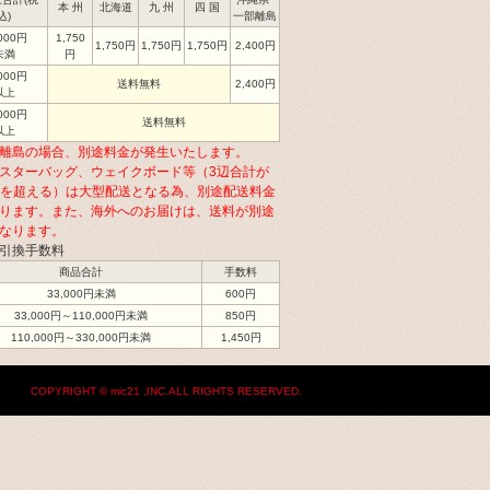
本 州
北海道
九 州
四 国
込)
一部離島
,000円
1,750
1,750円
1,750円
1,750円
2,400円
未満
円
,000円
送料無料
2,400円
以上
,000円
送料無料
以上
離島の場合、別途料金が発生いたします。
スターバッグ、ウェイクボード等（3辺合計が
cmを超える）は大型配送となる為、別途配送料金
ります。また、海外へのお届けは、送料が別途
なります。
引換手数料
商品合計
手数料
33,000円未満
600円
33,000円～110,000円未満
850円
110,000円～330,000円未満
1,450円
COPYRIGHT © mic21 ,INC.ALL RIGHTS RESERVED.