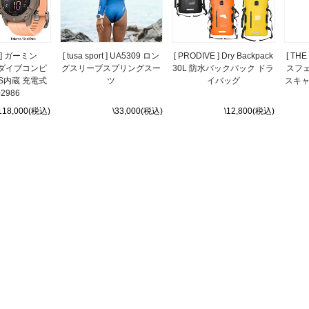
N ] ガーミン
[ tusa sport ] UA5309 ロン
[ PRODIVE ] Dry Backpack
[ TH
G2 ダイブコンピ
グスリーブスプリングスー
30L 防水バックパック ドラ
スフェ
S内蔵 充電式
ツ
イバッグ
スキャ
02986
118,000(税込)
\33,000(税込)
\12,800(税込)