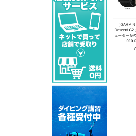
[ GARMI
Descent 
ューター GP
010-
\