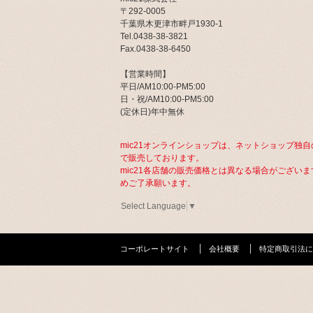
〒292-0005
千葉県木更津市畔戸1930-1
Tel.0438-38-3821
Fax.0438-38-6450
【営業時間】
平日/AM10:00-PM5:00
日・祝/AM10:00-PM5:00
(定休日)年中無休
mic21オンラインショップは、ネットショップ独自
で販売しております。
mic21各店舗の販売価格とは異なる場合がございま
めご了承願います。
Select Language
▼
コーポレートサイト
会社概要
特定商取引法に