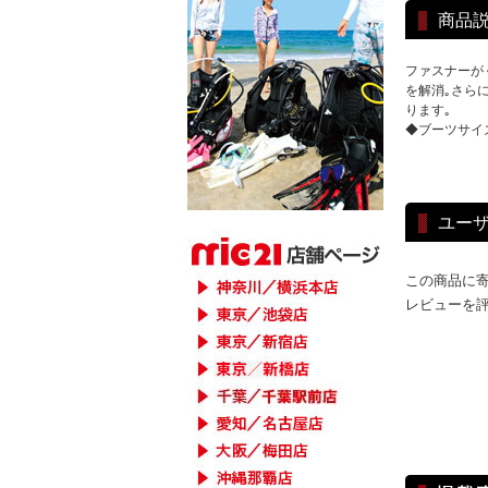
商品
ファスナーが
を解消｡さら
ります｡
◆ブーツサイズ
ユー
この商品に
レビューを