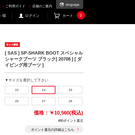
うならec.mic21.com
ご利用ガイド
店舗のご案内
0
 様
ログイン
カート
[ SAS ] SP-SHARK BOOT スペシャル
シャークブーツ ブラック[ 20708 ] [ ダ
イビング用ブーツ ]
▼サイズを選択して下さい
23
24
25
26
27
28
価格：
￥10,560(税込)
480ポイント還元
ポイント還元の詳細はこちら