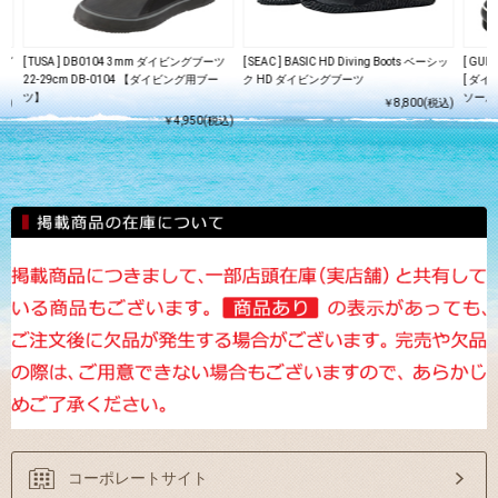
ング
[ TUSA ] DB0104 3mm ダイビングブーツ
[ SEAC ] BASIC HD Diving Boots ベーシッ
[ GU
22-29cm DB-0104 【ダイビング用ブー
ク HD ダイビングブーツ
[ ダ
ツ】
ソール
込)
￥8,800(税込)
￥4,950(税込)
コーポレートサイト