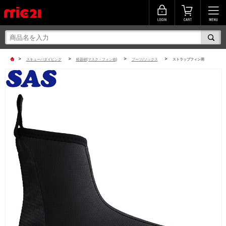
>
>
>
>
スキューバダイビング
軽器材(マスク・フィン他)
ブーツ/ソックス
ストラップフィン用