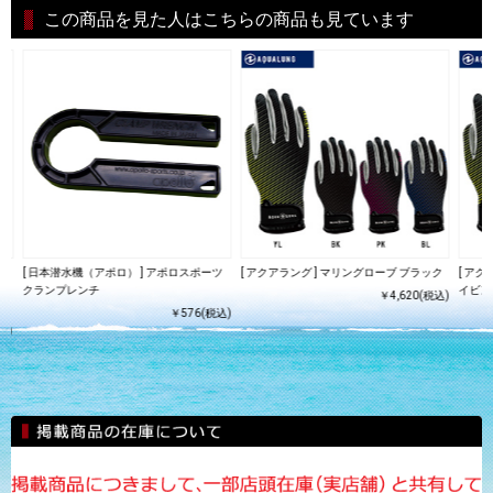
この商品を見た人はこちらの商品も見ています
ォー
[ 日本潜水機（アポロ） ] アポロスポーツ
[ アクアラング ] マリングローブ ブラック
[ アク
ブ
クランプレンチ
イビン
￥4,620(税込)
￥576(税込)
込)