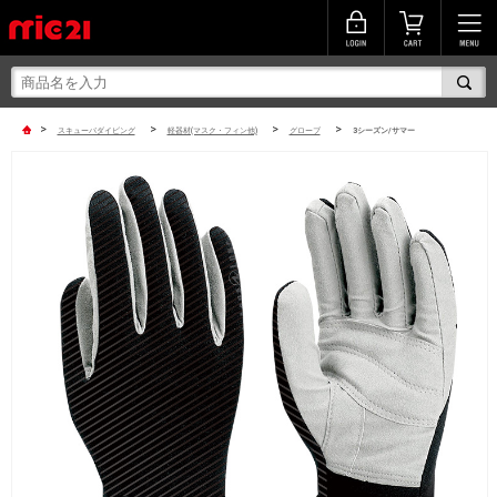
>
>
>
>
スキューバダイビング
軽器材(マスク・フィン他)
グローブ
3シーズン/サマー