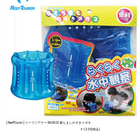
[ ReefTourer ] リーフツアラー RA0502 膨らましのぞきメガネ
￥1,320(税込)