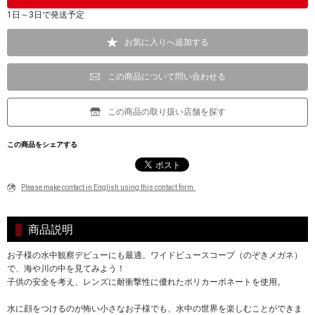
1日～3日で発送予定
お気に入りへ追加する
この商品について問い合わせる
この商品の取り扱い店舗を探す
この商品をシェアする
Please make contact in English using this contact form.
商品説明
お子様の水中観察デビューにも最適。ワイドビュースコープ（のぞきメガネ）
で、海や川の中を見てみよう！
子供の安全を考え、レンズに耐衝撃性に優れたポリカーボネートを使用。
水に顔をつけるのが怖い小さなお子様でも、水中の世界を楽しむことができま