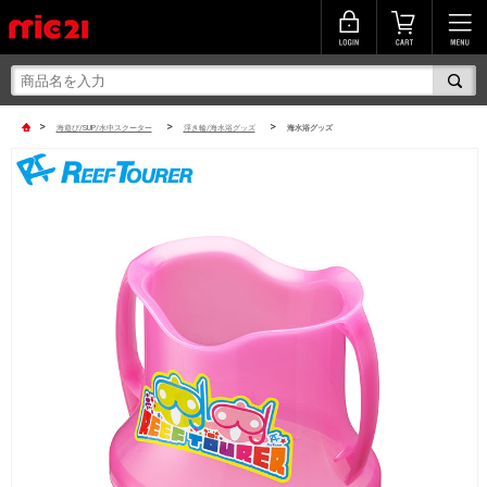
>
>
>
海遊び/SUP/水中スクーター
浮き輪/海水浴グッズ
海水浴グッズ