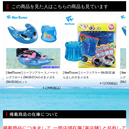
この商品を見た人はこちらの商品も見ています
[ ReefTourer ] リーフツアラー スノーケリ
[ ReefTourer ] リーフツアラー RA0502 膨
[ Re
ングフロート(RA0501)+のぞきメガネ
らましのぞきメガネ
ングフ
込)
(RA0506)セット
(RA0
￥1,320(税込)
￥2,948(税込)