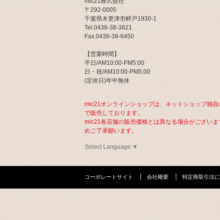
mic21株式会社
〒292-0005
千葉県木更津市畔戸1930-1
Tel.0438-38-3821
Fax.0438-38-6450
【営業時間】
平日/AM10:00-PM5:00
日・祝/AM10:00-PM5:00
(定休日)年中無休
mic21オンラインショップは、ネットショップ独自
で販売しております。
mic21各店舗の販売価格とは異なる場合がございま
めご了承願います。
Select Language
▼
コーポレートサイト
会社概要
特定商取引法に