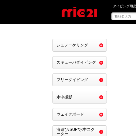
mic21で を買う
ダイビング用品
シュノーケリング
スキューバダイビング
フリーダイビング
水中撮影
ウェイクボード
海遊び/SUP/水中スク
ーター