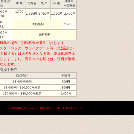
合計(税
沖縄県･
本 州
北海道
九 州
四 国
込)
一部離島
,000円
1,750
1,750円
1,750円
1,750円
2,400円
未満
円
,000円
送料無料
2,400円
以上
,000円
送料無料
以上
離島の場合、別途料金が発生いたします。
スターバッグ、ウェイクボード等（3辺合計が
cmを超える）は大型配送となる為、別途配送料金
ります。また、海外へのお届けは、送料が別途
なります。
引換手数料
商品合計
手数料
33,000円未満
600円
33,000円～110,000円未満
850円
110,000円～330,000円未満
1,450円
COPYRIGHT © mic21 ,INC.ALL RIGHTS RESERVED.