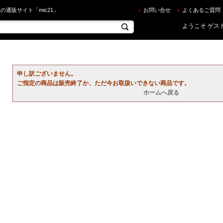
ならec.mic21.com
の通販サイト「mic21」
お問い合せ
よくあるご質問
ようこそ ゲスト
申し訳ございません。
ご指定の商品は販売終了か、ただ今お取扱いできない商品です。
ホームへ戻る