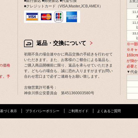
■銀行振込 ■郵便振込 ■代金引換
お買上
■クレジットカード（VISA,Master,JCB,AMEX）
11
11
33
返品・交換について
※一部
※キャ
初期不良の場合速やかに商品交換の手続きを行わせて
160
いただきます。また、お客様のご都合による返品も、
が掛か
の価格
ご購入商品開梱前に限り、返品を承らせていただきま
必要と
す。どちらの場合も、誠に恐れ入りますがまずお問い
▼代金
す。予
合わせ窓口まで必ずご連絡をお願い致します。
古物営業許可番号：
神奈川県公安委員会 第451360003580号
基づく表示
プライバシーポリシー
ご利用ガイド
よくあるご質問