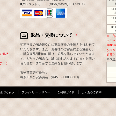
■クレジットカード（VISA,Master,JCB,AMEX）
11
11
33
返品・交換について
※一部
※キャ
初期不良の場合速やかに商品交換の手続きを行わせて
160
いただきます。また、お客様のご都合による返品も、
が掛か
の価格
ご購入商品開梱前に限り、返品を承らせていただきま
必要と
す。どちらの場合も、誠に恐れ入りますがまずお問い
▼代金
す。予
合わせ窓口まで必ずご連絡をお願い致します。
古物営業許可番号：
神奈川県公安委員会 第451360003580号
基づく表示
プライバシーポリシー
ご利用ガイド
よくあるご質問