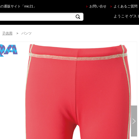
A ] KW-4461N UV DRY ラッシュパンツジュニア [チェリーピンク] [在庫一掃/返品交換不可 ] を買
の通販サイト「mic21」
お問い合せ
よくあるご質問
ようこそ ゲスト
子供用
パンツ
>