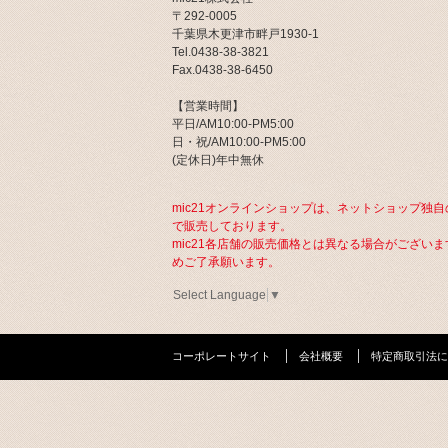
〒292-0005
千葉県木更津市畔戸1930-1
Tel.0438-38-3821
Fax.0438-38-6450
【営業時間】
平日/AM10:00-PM5:00
日・祝/AM10:00-PM5:00
(定休日)年中無休
mic21オンラインショップは、ネットショップ独自
で販売しております。
mic21各店舗の販売価格とは異なる場合がございま
めご了承願います。
Select Language
▼
コーポレートサイト
会社概要
特定商取引法に