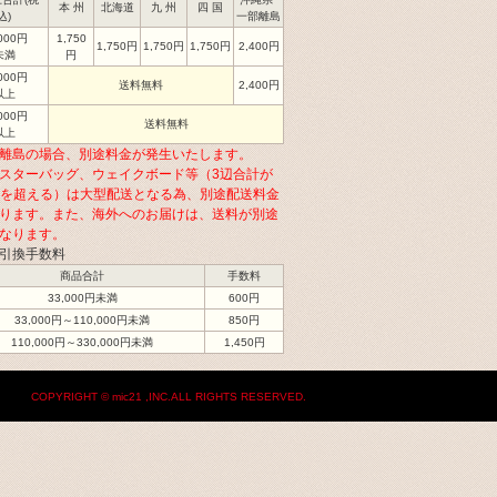
本 州
北海道
九 州
四 国
込)
一部離島
,000円
1,750
1,750円
1,750円
1,750円
2,400円
未満
円
,000円
送料無料
2,400円
以上
,000円
送料無料
以上
離島の場合、別途料金が発生いたします。
スターバッグ、ウェイクボード等（3辺合計が
cmを超える）は大型配送となる為、別途配送料金
ります。また、海外へのお届けは、送料が別途
なります。
引換手数料
商品合計
手数料
33,000円未満
600円
33,000円～110,000円未満
850円
110,000円～330,000円未満
1,450円
COPYRIGHT © mic21 ,INC.ALL RIGHTS RESERVED.