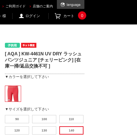
うならec.mic21.com
ご利用ガイド
店舗のご案内
0
 様
ログイン
カート
[ AQA ] KW-4461N UV DRY ラッシュ
パンツジュニア [チェリーピンク] [在
庫一掃/返品交換不可 ]
▼カラーを選択して下さい
▼サイズを選択して下さい
90
100
110
120
130
140