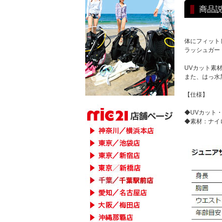
商品
体にフィット
ラッシュガー
UVカット素
また、はっ水
【仕様】
◆UVカット
◆素材：ナイ