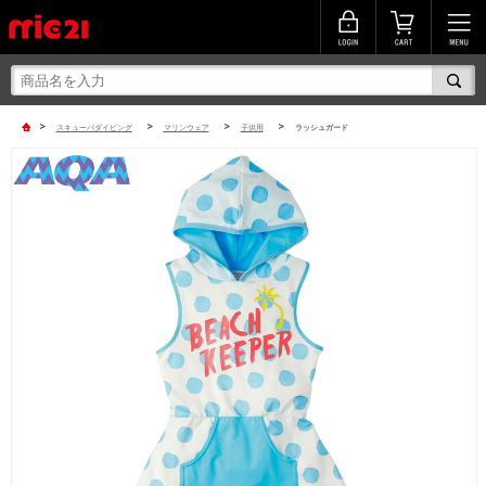
>
>
>
>
スキューバダイビング
マリンウェア
子供用
ラッシュガード