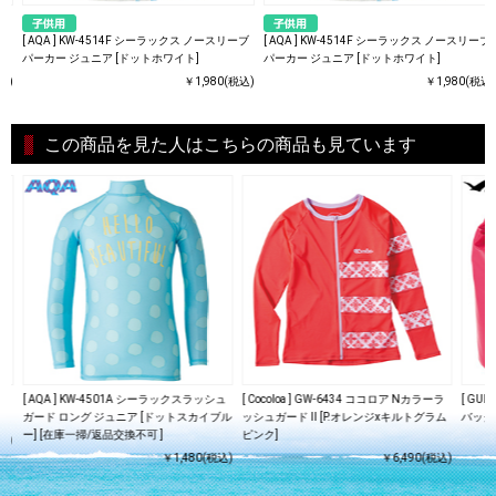
ーブ
[ AQA ] KW-4514F シーラックス ノースリーブ
[ AQA ] KW-4514F シーラックス ノースリーブ
パーカー ジュニア [ドットホワイト]
パーカー ジュニア [ドットホワイト]
込)
￥1,980(税込)
￥1,980(税込)
この商品を見た人はこちらの商品も見ています
スリ
[ AQA ] KW-4501A シーラックスラッシュ
[ Cocoloa ] GW-6434 ココロア Nカラーラ
[ GU
]
ガード ロング ジュニア [ドットスカイブル
ッシュガード II [P.オレンジxキルトグラム
バッグ 
ー] [在庫一掃/返品交換不可 ]
ピンク]
込)
￥1,480(税込)
￥6,490(税込)