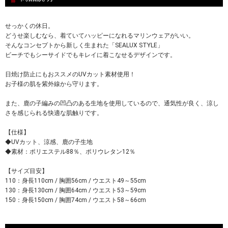
せっかくの休日。
どうせ楽しむなら、着ていてハッピーになれるマリンウェアがいい。
そんなコンセプトから新しく生まれた「SEALUX STYLE」
ビーチでもシーサイドでもキレイに着こなせるデザインです。
日焼け防止にもおススメのUVカット素材使用！
お子様の肌を紫外線から守ります。
また、鹿の子編みの凹凸のある生地を使用しているので、通気性が良く、涼し
さを感じられる快適な肌触りです。
【仕様】
◆UVカット、涼感、鹿の子生地
◆素材：ポリエステル88％、ポリウレタン12％
【サイズ目安】
110：身長110cm / 胸囲56cm / ウエスト49～55cm
130：身長130cm / 胸囲64cm / ウエスト53～59cm
150：身長150cm / 胸囲74cm / ウエスト58～66cm