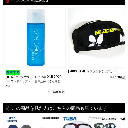
[ MURAKAMI ] マスクストラップカバー
[ mic21オリジナル ] くもり止め ONE DROP
込)
￥2,178(税込)
eco ワンドロップ エコ 曇り止め（くもりど
め）
￥1,980(税込)
この商品を見た人はこちらの商品も見ています