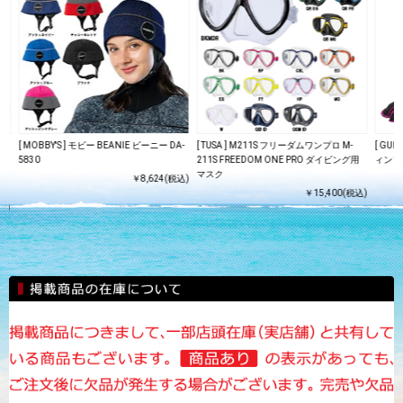
[ MOBBY'S ] モビー BEANIE ビーニー DA-
[ TUSA ] M211S フリーダムワンプロ M-
[ GUL
 /
5830
211S FREEDOM ONE PRO ダイビング用
ィンソ
スク
マスク
￥8,624(税込)
￥15,400(税込)
込)