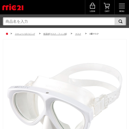
>
>
>
>
スキューバダイビング
軽器材(マスク・フィン他)
マスク
2眼マスク