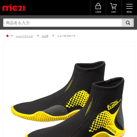
>
>
>
シュノーケリング
大人用
シューズ/グローブ