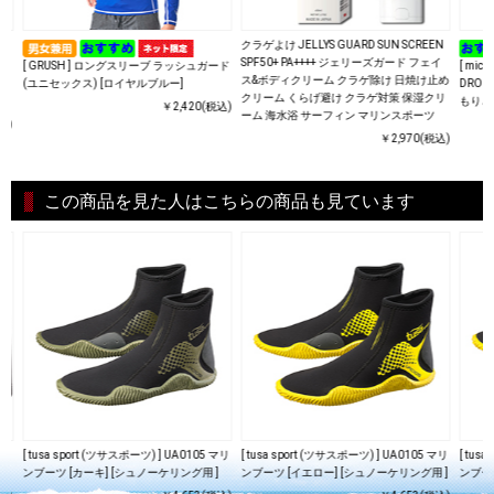
クラゲよけ JELLYS GUARD SUN SCREEN
SPF50+ PA++++ ジェリーズガード フェイ
[ GRUSH ] ロングスリーブ ラッシュガード
[ mi
ス&ボディクリーム クラゲ除け 日焼け止め
（く
(ユニセックス) [ロイヤルブルー]
DROP
クリーム くらげ避け クラゲ対策 保湿クリ
もりど
￥2,420(税込)
ーム 海水浴 サーフィン マリンスポーツ
込)
￥2,970(税込)
この商品を見た人はこちらの商品も見ています
エア
[ tusa sport (ツサスポーツ) ] UA0105 マリ
[ tusa sport (ツサスポーツ) ] UA0105 マリ
[ tus
ンブーツ [カーキ] [シュノーケリング用 ]
ンブーツ [イエロー] [シュノーケリング用 ]
ンブーツ