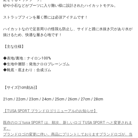
砂や小石などがブーツに入り難い様に設計されたハイカットモデル。
ストラップフィンを履く際には必須アイテムです！
ハイカットなので足首周りの怪我も防止し、サイドと踵に水抜き穴があり水が
抜けるため、快適な履き心地です！
【主な仕様】
◆表地/裏地：ナイロン100%
◆生地中層部：発泡クロロプレーンゴム
◆靴底・底まわり：合成ゴム
【サイズ(1cm刻み)】
21cm / 22cm / 23cm / 24cm / 25cm / 26cm / 27cm / 28cm
【TUSA SPORT ブランドロゴリニューアルのお知らせ】
既存のロゴ tusa SPORT は、順次、新しいロゴ TUSA SPORT へと変更されま
す。
ブランドロゴの変更に伴い、商品にプリントしておりますブランドロゴが、当