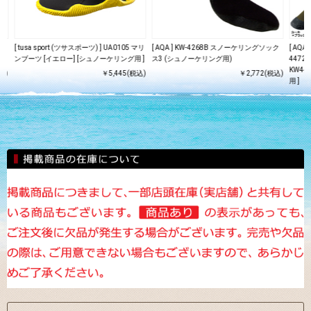
パ
[ tusa sport (ツサスポーツ) ] UA0105 マリ
[ AQA ] KW-4268B スノーケリングソック
[ AQ
ンブーツ [イエロー] [シュノーケリング用 ]
ス3 (シュノーケリング用)
4472
KW44
込)
￥5,445(税込)
￥2,772(税込)
用 ]