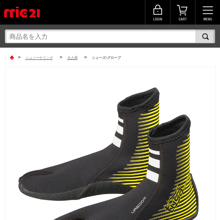
>
>
>
シュノーケリング
大人用
シューズ/グローブ