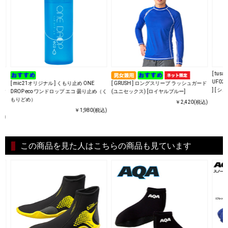
N
[ tus
イ
UF02
[ mic21オリジナル ] くもり止め ONE
[ GRUSH ] ロングスリーブ ラッシュガード
止め
] [ 
DROP eco ワンドロップ エコ 曇り止め（く
(ユニセックス) [ロイヤルブルー]
リ
もりどめ）
￥2,420(税込)
￥1,980(税込)
込)
この商品を見た人はこちらの商品も見ています