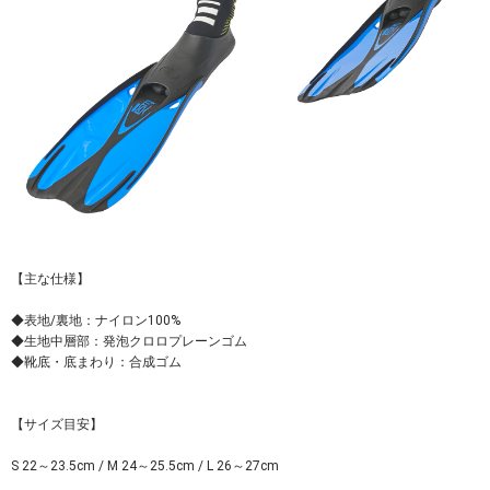
【主な仕様】
◆表地/裏地：ナイロン100%
◆生地中層部：発泡クロロプレーンゴム
◆靴底・底まわり：合成ゴム
【サイズ目安】
S 22～23.5cm / M 24～25.5cm / L 26～27cm