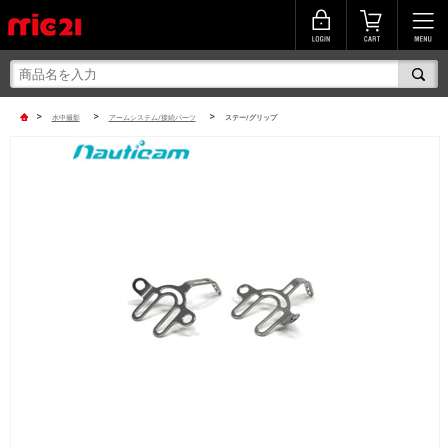
>
>
>
水中撮影
アームシステム/接続パーツ
ステー/グリップ