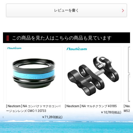
レビューを書く
この商品を見た人はこちらの商品も見ています
[ Nauticam ] NA コンパクトマクロコンバ
[ Nauticam ] NA マルチクランプ 40185
[ Na
ージョンレンズ CMC-1 20733
M52ア
￥10,780(税込)
込)
￥71,280(税込)