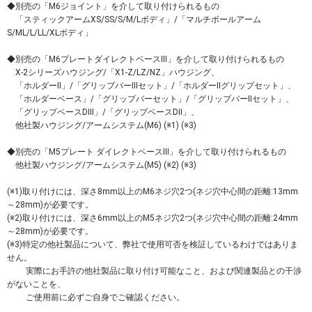
◆別売の「M6ジョイント」を介して取り付けられるもの
「スティックアームXS/SS/S/M/Lボディ」/「マルチボールアーム
S/ML/L/LL/XLボディ」
◆別売の「M6プレートダイレクトベースIII」を介して取り付けられるもの
X-2シリーズハウジング/「X1-Z/LZ/NZ」ハウジング、
「ホルダーII」/「グリップバーIIIセット」/「ホルダーIIグリップセット」、
「ホルダーベース」/「グリップバーセット」/「グリップバーIIセット」、
「グリップベースDIII」/「グリップベースDII」、
他社製ハウジング/アームシステム(M6) (※1) (※3)
◆別売の「M5プレート ダイレクトベースIII」を介して取り付けられるもの
他社製ハウジング/アームシステム(M5) (※2) (※3)
(※1)取り付けには、深さ8mm以上のM6ネジ穴2つ(ネジ穴中心間の距離:13mm
～28mm)が必要です。
(※2)取り付けには、深さ6mm以上のM5ネジ穴2つ(ネジ穴中心間の距離:24mm
～28mm)が必要です。
(※3)特定の他社製品について、弊社で使用可否を検証しているわけではありま
せん。
実際にお手許の他社製品に取り付け可能なこと、および関連製品との干渉
がないことを、
ご使用前に必ずご自身でご確認ください。