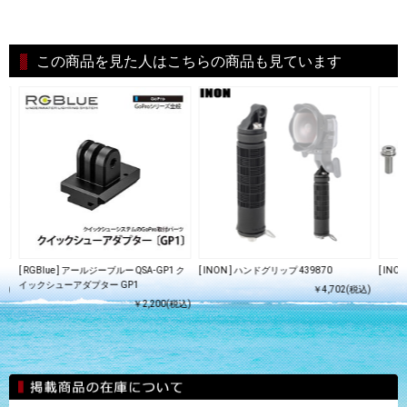
この商品を見た人はこちらの商品も見ています
[ RGBlue ] アールジーブルー QSA-GP1 ク
[ INON ] ハンドグリップ 439870
[ INO
イックシューアダプター GP1
込)
￥4,702(税込)
￥2,200(税込)