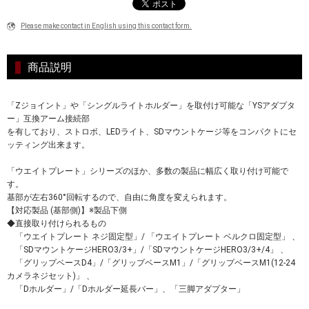
Please make contact in English using this contact form.
商品説明
「Zジョイント」や「シングルライトホルダー」を取付け可能な「YSアダプタ
ー」互換アーム接続部
を有しており、ストロボ、LEDライト、SDマウントケージ等をコンパクトにセ
ッティング出来ます。
「ウエイトプレート」シリーズのほか、多数の製品に幅広く取り付け可能で
す。
基部が左右360°回転するので、自由に角度を変えられます。
【対応製品 (基部側)】※製品下側
◆直接取り付けられるもの
「ウエイトプレート ネジ固定型」/ 「ウエイトプレート ベルクロ固定型」 、
「SDマウントケージHERO3/3+」/「SDマウントケージHERO3/3+/4」 、
「グリップベースD4」/「グリップベースM1」/「グリップベースM1(12-24
カメラネジセット)」 、
「Dホルダー」/「Dホルダー延長バー」、「三脚アダプター」