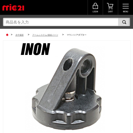
>
>
>
水中撮影
アームシステム/接続パーツ
マウント/アダプター