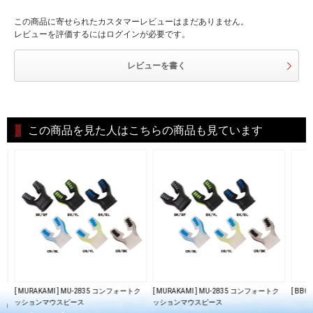
この商品に寄せられたカスタマーレビューはまだありません。
レビューを評価するにはログインが必要です。
レビューを書く
この商品を見た人はこちらの商品も見ています
[ MURAKAMI ] MU-2835 コンフォートク
[ MURAKAMI ] MU-2835 コンフォートク
[ B
ッションマウスピース
ッションマウスピース
込)