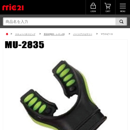
>
>
>
>
スキューバダイビング
重器材(BCD・レギュ他)
パーツ/アクセサリー
マウスピース