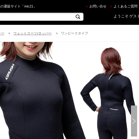
USH ] 5mm ウェットスーツ レディース WET SUITS LADIES を買うならec.mic21.com
の通販サイト「mic21」
お問い合せ
よくあるご質問
ようこそ ゲスト
ナー
ウェットスーツ/タッパー
ワンピースタイプ
>
>