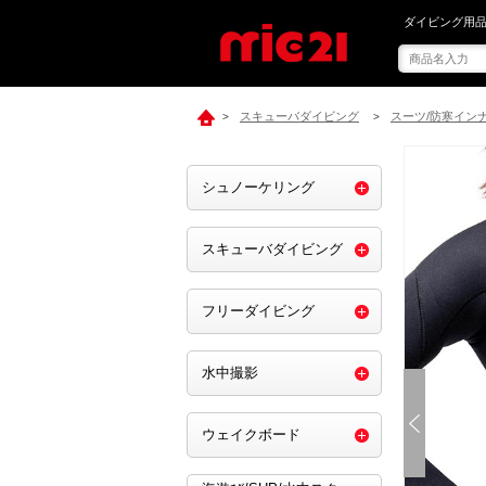
mic21で[ GR
ダイビング用品
スキューバダイビング
スーツ/防寒イン
>
>
シュノーケリング
スキューバダイビング
フリーダイビング
水中撮影
ウェイクボード