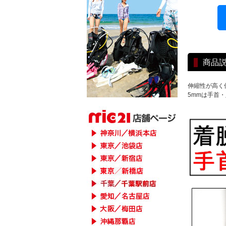
商品
伸縮性が高く
5mmは手首