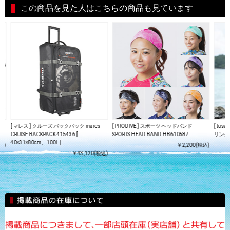
この商品を見た人はこちらの商品も見ています
ック
[ マレス ] クルーズ バックパック mares
[ PRODIVE ] スポーツ ヘッドバンド
[ tus
CRUISE BACKPACK 415436 [
SPORTS HEAD BAND HB610587
リング
40×31×80cm、100L ]
込)
￥2,200(税込)
￥43,120(税込)