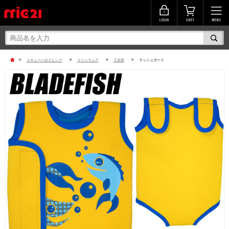
>
>
>
>
スキューバダイビング
マリンウェア
子供用
ラッシュガード