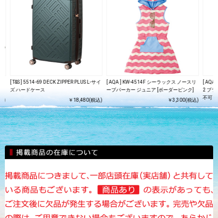
ョン
[ T&S ] 5514-69 DECK ZIPPER PLUS L-サイ
[ AQA ] KW-4514F シーラックス ノースリ
[ AQ
ズ ハードケース
ーブパーカー ジュニア [ボーダーピンク]
2 ブ
不可 ]
込)
￥18,480(税込)
￥3,300(税込)