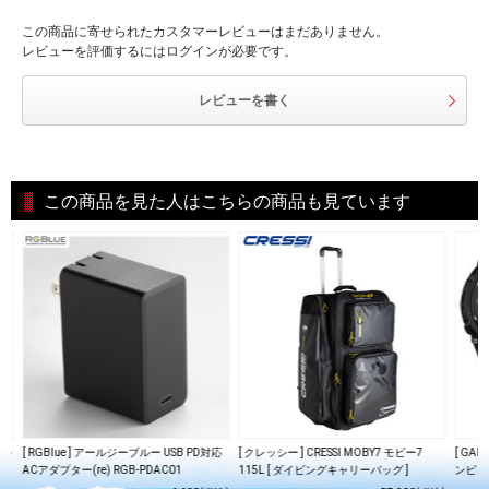
この商品に寄せられたカスタマーレビューはまだありません。
レビューを評価するにはログインが必要です。
レビューを書く
この商品を見た人はこちらの商品も見ています
ィル
[ RGBlue ] アールジーブルー USB PD対応
[ クレッシー ] CRESSI MOBY7 モビー7
[ GAR
ACアダプター(re) RGB-PDAC01
115L [ ダイビングキャリーバッグ ]
ンピュー