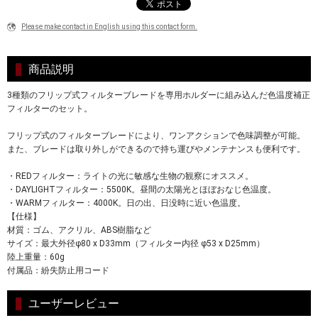
Please make contact in English using this contact form.
商品説明
3種類のフリップ式フィルターブレードを専用ホルダーに組み込んだ色温度補正
フィルターのセット。
フリップ式のフィルターブレードにより、ワンアクションで色味調整が可能。
また、ブレードは取り外しができるので持ち運びやメンテナンスも便利です。
・REDフィルター：ライトの光に敏感な生物の観察にオススメ。
・DAYLIGHTフィルター：5500K。昼間の太陽光とほぼおなじ色温度。
・WARMフィルター：4000K。日の出、日没時に近い色温度。
【仕様】
材質：ゴム、アクリル、ABS樹脂など
サイズ：最大外径φ80 x D33mm（フィルター内径 φ53 x D25mm）
陸上重量：60g
付属品：紛失防止用コード
ユーザーレビュー