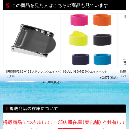
この商品を見た人はこちらの商品も見ています
イ
[ PRODIVE ] BK-182 ステンレスウエイトバ
[ GULL ] GG-4630 ウエイトベルト
[ MU
ックル
トバック
￥2,475(税込)
込)
￥1,100(税込)