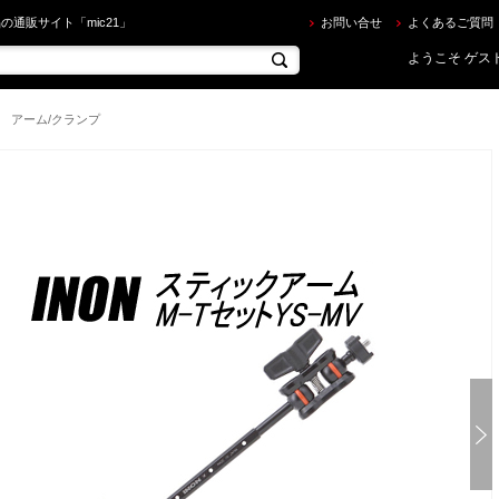
ON ] スティックアームM-TセットYS-MV を買うならec.mic21.com
の通販サイト「mic21」
お問い合せ
よくあるご質問
ようこそ ゲスト
アーム/クランプ