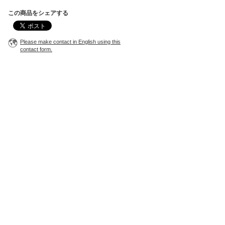
この商品をシェアする
Please make contact in English using this
contact form.