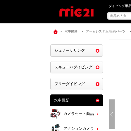
mic21で[ IN
ダイビング用品
水中撮影
アームシステム/接続パーツ
>
>
>
シュノーケリング
スキューバダイビング
フリーダイビング
水中撮影
カメラセット商品
アクションカメラ