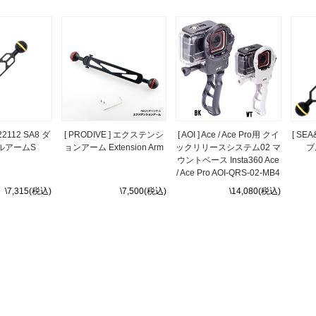
 22112 SA8 ダ
[ PRODIVE ] エクステンシ
[ AOI ] Ace / Ace Pro用 クイ
[ SEA
ルアームS
ョンアーム Extension Arm
ックリリースシステム02 マ
ブ
ウントベース Insta360 Ace
/ Ace Pro AOI-QRS-02-MB4
\7,315(税込)
\7,500(税込)
\14,080(税込)