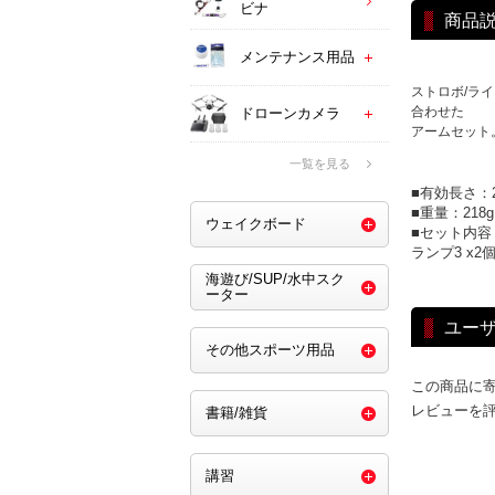
ビナ
商品
メンテナンス用品
ストロボ/ラ
合わせた
ドローンカメラ
アームセット
一覧を見る
■有効長さ：2
■重量：218g 
ウェイクボード
■セット内容
ランプ3 x2
海遊び/SUP/水中スク
ーター
ユー
その他スポーツ用品
この商品に
レビューを
書籍/雑貨
講習