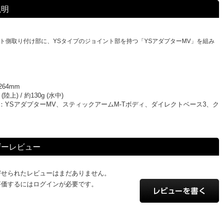
説明
イト側取り付け部に、YSタイプのジョイント部を持つ「YSアダプターMV」を組み
。
64mm
(陸上) / 約130g (水中)
：YSアダプターMV、スティックアームM-Tボディ、ダイレクトベース3、ク
個
ザーレビュー
寄せられたレビューはまだありません。
評価するにはログインが必要です。