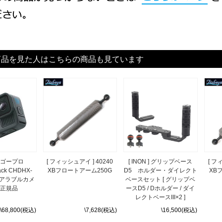
商品を見た人はこちらの商品も見ています
 ] ゴープロ
[ フィッシュアイ ] 40240
[ INON ] グリップベース
[ フ
ack CHDHX-
XBフロートアーム250G
D5 ホルダー・ダイレクト
XB
ウェアラブルカメ
ベースセット [ グリップベ
本正規品
ースD5 / Dホルダー / ダイ
レクトベースIII×2 ]
\68,800(税込)
\7,628(税込)
\16,500(税込)