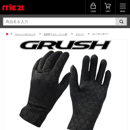
>
>
>
>
スキューバダイビング
軽器材(マスク・フィン他)
グローブ
3シーズン/サマー