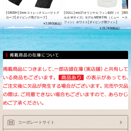
0
[ GRUSH ] 2mm ストレッチコンパクトグ
[ GULL ] mic21オリジナル フィン刻印（イ
[ BE
古
ローブ[ ダイビング用グローブ ]
ルカ Ｍサイズ）モデル MEW FIN （ミュー
ース 5M
フィン） ホワイト[ ダイビング用フィン ]
￥3,980(税込)
込)
￥25,740(税込)
コーポレートサイト