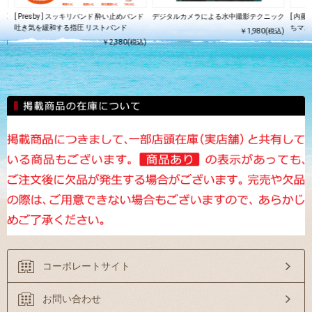
 E
[ Presby ] スッキリバンド 酔い止めバンド
デジタルカメラによる水中撮影テクニック
[ 内
吐き気を緩和する指圧 リストバンド
ちマス
￥1,980(税込)
込)
￥2,380(税込)
コーポレートサイト
お問い合わせ