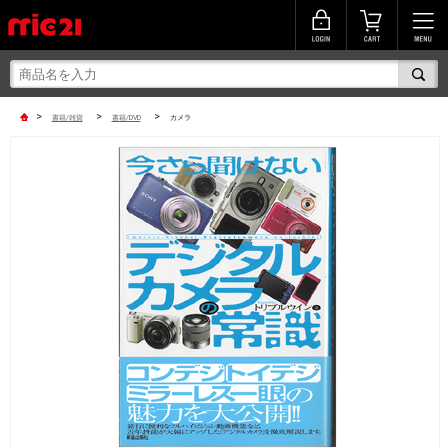
>
>
>
書籍/雑貨
書籍/DVD
カメラ