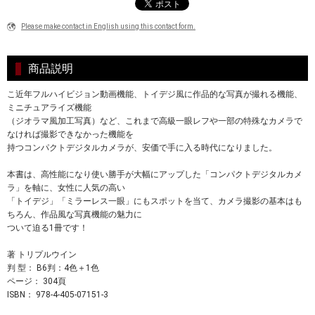
Please make contact in English using this contact form.
商品説明
こ近年フルハイビジョン動画機能、トイデジ風に作品的な写真が撮れる機能、
ミニチュアライズ機能
（ジオラマ風加工写真）など、これまで高級一眼レフや一部の特殊なカメラで
なければ撮影できなかった機能を
持つコンパクトデジタルカメラが、安価で手に入る時代になりました。
本書は、高性能になり使い勝手が大幅にアップした「コンパクトデジタルカメ
ラ」を軸に、女性に人気の高い
「トイデジ」「ミラーレス一眼」にもスポットを当て、カメラ撮影の基本はも
ちろん、作品風な写真機能の魅力に
ついて迫る1冊です！
著 トリプルウイン
判 型： B6判：4色＋1色
ページ： 304頁
ISBN： 978-4-405-07151-3