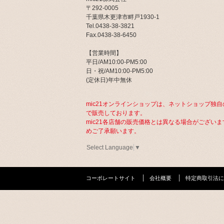
〒292-0005
千葉県木更津市畔戸1930-1
Tel.0438-38-3821
Fax.0438-38-6450
【営業時間】
平日/AM10:00-PM5:00
日・祝/AM10:00-PM5:00
(定休日)年中無休
mic21オンラインショップは、ネットショップ独自
で販売しております。
mic21各店舗の販売価格とは異なる場合がございま
めご了承願います。
Select Language
▼
コーポレートサイト
会社概要
特定商取引法に