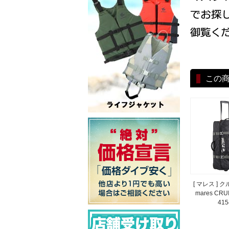
この
[ マレス ] 
mares CRU
415