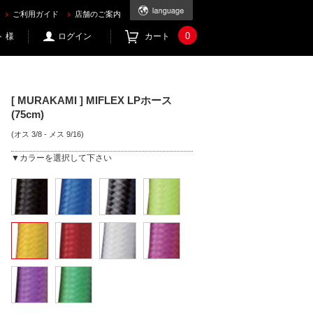
ご利用ガイド
店舗のご案内
0
 様
ログイン
カート
[ MURAKAMI ] MIFLEX LPホース
(75cm)
(オス 3/8 - メス 9/16)
▼カラーを選択して下さい