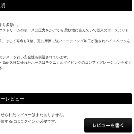
説明
より多彩に。
クストリームのホースは圧力をかけても 柔軟性に富んでいて従来のホースよりも
 倍、そして寿命も3 倍、更に摩擦に強いコーティング加工が施されハイスペックを
のテストを行い安全性も実証されています。
・高耐久性に優れたホースはテクニカルダイビングのコンフィグレーションを変え
る
ザーレビュー
寄せられたレビューはまだありません。
評価するにはログインが必要です。