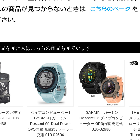
商品を見た人はこちらの商品も見ています
クルーズ バディ
ダイブコンピューター [
[ GARMIN ] ガーミン
[ TH
ISE BUDDY
GARMIN ] ガーミン
Descent G2 ダイブコンピ
スフェ
438
Descent G1 Dual Power
ューター GPS内蔵 充電式
ローリ
GPS内蔵 充電式 / ソーラー
010-02986
チ B
充電 010-02604
Thun