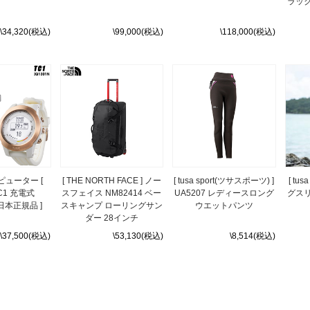
ラック
\34,320(税込)
\99,000(税込)
\118,000(税込)
ューター [
[ THE NORTH FACE ] ノー
[ tusa sport(ツサスポーツ) ]
[ tus
TC1 充電式
スフェイス NM82414 ベー
UA5207 レディースロング
グス
[ 日本正規品 ]
スキャンプ ローリングサン
ウエットパンツ
ダー 28インチ
\37,500(税込)
\53,130(税込)
\8,514(税込)