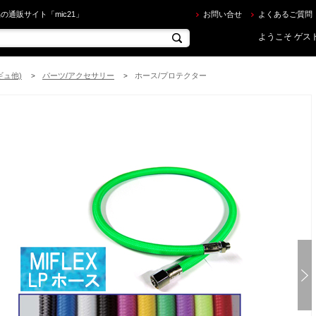
AKAMI ] MIFLEX LPホース (75cm) を買うならec.mic21.com
の通販サイト「mic21」
お問い合せ
よくあるご質問
ようこそ ゲスト
ギュ他)
パーツ/アクセサリー
ホース/プロテクター
>
>