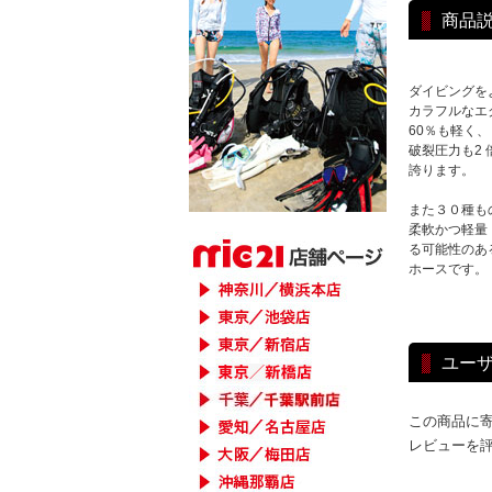
商品
ダイビングを
カラフルなエ
60％も軽く、
破裂圧力も2
誇ります。
また３０種も
柔軟かつ軽量
る可能性のあ
ホースです。
ユー
この商品に
レビューを