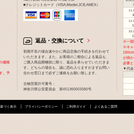
■クレジットカード（VISA,Master,JCB,AMEX）
11
11
33
返品・交換について
※一部
※キャ
初期不良の場合速やかに商品交換の手続きを行わせて
160
いただきます。また、お客様のご都合による返品も、
が掛か
の価格
ご購入商品開梱前に限り、返品を承らせていただきま
必要と
す。どちらの場合も、誠に恐れ入りますがまずお問い
▼代金
す。予
合わせ窓口まで必ずご連絡をお願い致します。
古物営業許可番号：
神奈川県公安委員会 第451360003580号
基づく表示
プライバシーポリシー
ご利用ガイド
よくあるご質問