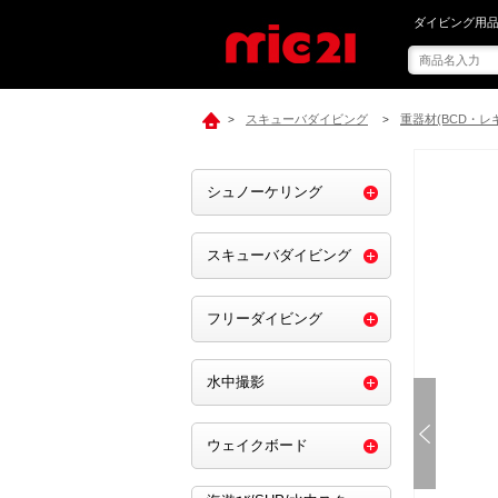
mic21で[ MUR
ダイビング用品
スキューバダイビング
重器材(BCD・レ
>
>
シュノーケリング
スキューバダイビング
フリーダイビング
水中撮影
ウェイクボード