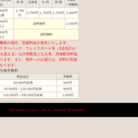
本 州
北海道
九 州
四 国
込)
一部離島
,000円
1,750
1,750円
1,750円
1,750円
2,400円
未満
円
,000円
送料無料
2,400円
以上
,000円
送料無料
以上
離島の場合、別途料金が発生いたします。
スターバッグ、ウェイクボード等（3辺合計が
cmを超える）は大型配送となる為、別途配送料金
ります。また、海外へのお届けは、送料が別途
なります。
引換手数料
商品合計
手数料
33,000円未満
600円
33,000円～110,000円未満
850円
110,000円～330,000円未満
1,450円
COPYRIGHT © mic21 ,INC.ALL RIGHTS RESERVED.