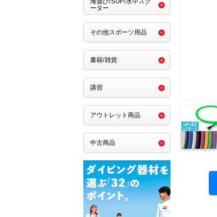
海遊び/SUP/水中スク
ーター
その他スポーツ用品
書籍/雑貨
講習
アウトレット商品
中古商品