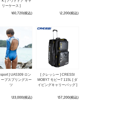
 K [ アウトドア キャ
リーケース ]
\60,720(税込)
\2,200(税込)
a sport ] UA5309 ロン
[ クレッシー ] CRESSI
リーブスプリングスー
MOBY7 モビー7 115L [ ダ
ツ
イビングキャリーバッグ ]
\33,000(税込)
\57,200(税込)