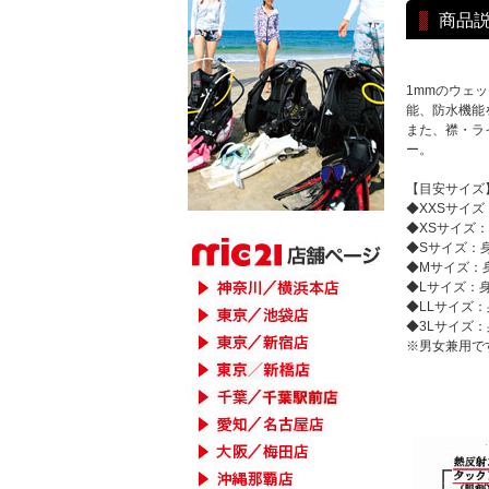
商品
1mmのウェ
能、防水機能
また、襟・ラ
ー。
【目安サイズ
◆XXSサイズ：
◆XSサイズ：身
◆Sサイズ：身長
◆Mサイズ：身長
◆Lサイズ：身長
◆LLサイズ：身
◆3Lサイズ：身
※男女兼用で