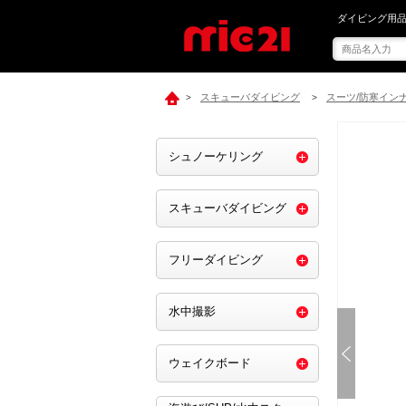
mic21で[ Su
ダイビング用品
スキューバダイビング
スーツ/防寒イン
>
>
シュノーケリング
スキューバダイビング
フリーダイビング
水中撮影
ウェイクボード