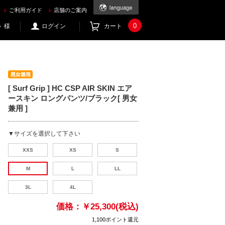
1.com
ご利用ガイド
店舗のご案内
0
 様
ログイン
カート
[ Surf Grip ] HC CSP AIR SKIN エア
ースキン ロングパンツ/ブラック[ 男女
兼用 ]
▼サイズを選択して下さい
XXS
XS
S
M
L
LL
3L
4L
価格：
￥25,300(税込)
1,100ポイント還元