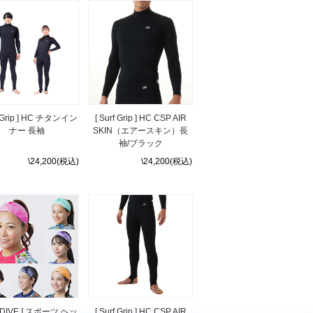
f Grip ] HC チタンイン
[ Surf Grip ] HC CSP AIR
ナー 長袖
SKIN（エアースキン）長
袖/ブラック
\24,200(税込)
\24,200(税込)
ODIVE ] スポーツ ヘッ
[ Surf Grip ] HC CSP AIR