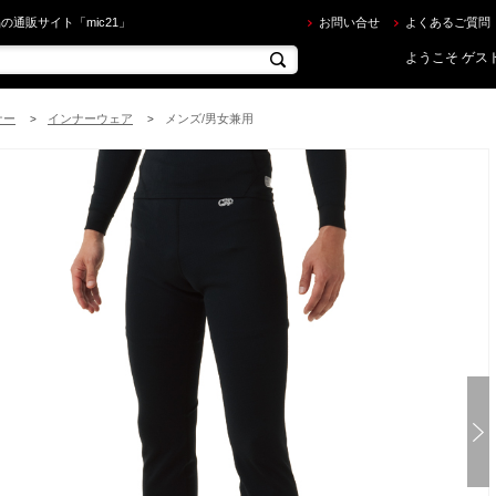
rf Grip ] HC CSP AIR SKIN エアースキン ロングパンツ/ブラック[ 男女兼用 ] を買うならec.mic2
の通販サイト「mic21」
お問い合せ
よくあるご質問
ようこそ ゲスト
ナー
インナーウェア
メンズ/男女兼用
>
>