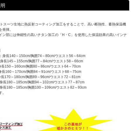
説明
ットスーツ生地に熱反射コーティング加工をすることで、高い断熱性、蓄熱保温機
を発揮。
イン部には伸縮性の高いチタン加工の「H・C」を使用した保温効果の高いインナ
】
身長140～150cm/胸囲74～80cm/ウエスト56～64cm
長145～155cm/胸囲77～84cm/ウエスト58～66cm
150～160cm/胸囲80～86cm/ウエスト64～70cm
160～170cm/胸囲84～91cm/ウエスト68～75cm
170～180cm/胸囲89～96cm/ウエスト72～81cm
長180～185cm/胸囲94～102cm/ウエスト77～87cm
長180～185cm/胸囲100～109cm/ウエスト82～93cm
す。