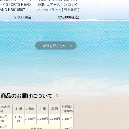
ド SPORTS HEAD
SKIN エアースキン ロング
AND HB610587
パンツ/ブラック[ 男女兼用 ]
\2,200(税込)
\25,300(税込)
履歴を残さない
商品のお届けについて
合計(税
沖縄県･
本 州
北海道
九 州
四 国
込)
一部離島
,000円
1,750
1,750円
1,750円
1,750円
2,400円
未満
円
,000円
送料無料
2,400円