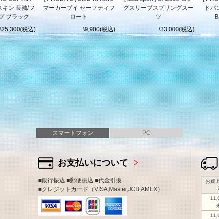
スキン 長袖/フ
マーカーブイ セーフティフ
グスリーブスプリングスー
ドバン
プ ブラック
ロート
ツ
B
\25,300(税込)
\9,900(税込)
\33,000(税込)
スマートフォン
PC
お支払いについて
■銀行振込 ■郵便振込 ■代金引換
お買上
■クレジットカード（VISA,Master,JCB,AMEX）
11
11