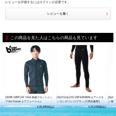
レビューを評価するにはログインが必要です。
レビューを書く
この商品を見た人はこちらの商品も見ています
レデ
[ SURF GRIP ] AF 1mm 長袖フロントジッ
[ Surf Grip ] HC CSP AIR SKIN エアースキ
[ Surf
プ Air Fusion エアフュージョン
ン ロングパンツ/ブラック[ 男女兼用 ]
ン 長
込)
￥28,600(税込)
￥25,300(税込)