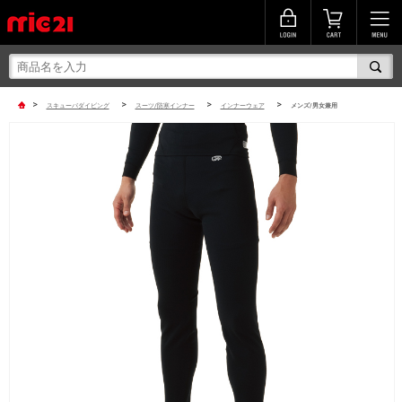
>
>
>
>
スキューバダイビング
スーツ/防寒インナー
インナーウェア
メンズ/男女兼用