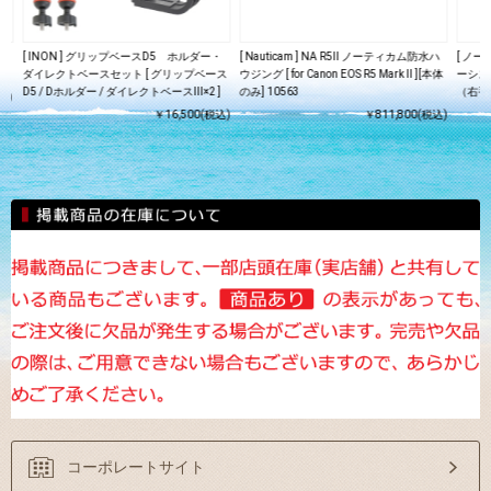
シュ
[ INON ] グリップベースD5 ホルダー・
[ Nauticam ] NA R5II ノーティカム防水ハ
[ ノー
ダイレクトベースセット [ グリップベース
ウジング [ for Canon EOS R5 Mark II ][本体
ーシス
D5 / Dホルダー / ダイレクトベースIII×2 ]
のみ] 10563
（右手
込)
￥16,500(税込)
￥811,800(税込)
コーポレートサイト