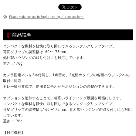
Please make contact in English using this contact form.
商品説明
コンパクトな機材を軽快に取り回しできるシングルグリップタイプ。
可変グリップの調整幅は160〜175mm。
他社製ハウジングの取り付けにも対応しています。
重さ：176g
カメラ固定ネジを2本付属し、1点留め、2点留めタイプの各種ハウジングへの
取付に対応。
トレー幅可変式で、使用者に合わせたポジションの調整ができます。
オプションを追加することで、幅広いライティング展開を可能にします。
コンパクトな機材を軽快に取り回しできるシングルグリップタイプ。
可変グリップの調整幅は160〜175mm。他社製ハウジングの取り付けにも対応
しています。
重さ：176g
【対応機種】