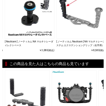
ーシ
[ Nauticam ] ノーティカム NA マルチトレーダ
[ ノーティカム Nauticam ] NA マルチトレーシ
）
イレクトベース
ステム エクステンショングリップ（右手用）
込)
￥3,080(税込)
￥8,580(税込)
この商品を見た人はこちらの商品も見ています