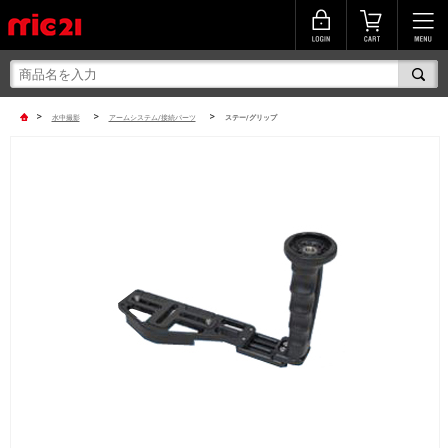
>
>
>
水中撮影
アームシステム/接続パーツ
ステー/グリップ