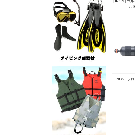
[ INON ]
ム S
[ INON ]