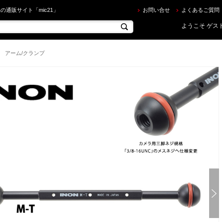
ON ] スティックアーム M-T を買うならec.mic21.com
の通販サイト「mic21」
お問い合せ
よくあるご質問
ようこそ ゲスト
アーム/クランプ