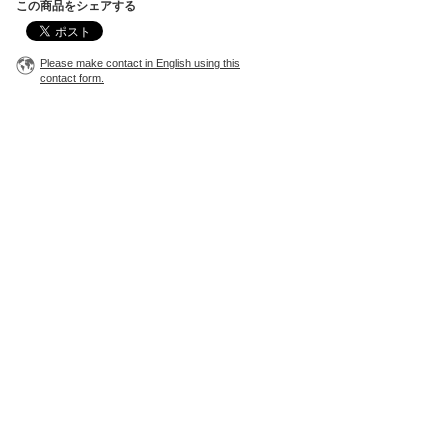
この商品をシェアする
Please make contact in English using this
contact form.