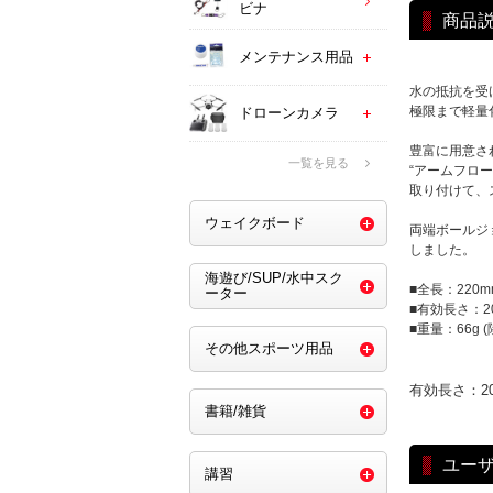
ビナ
商品
メンテナンス用品
水の抵抗を受
極限まで軽量
ドローンカメラ
豊富に用意さ
一覧を見る
“アームフロ
取り付けて、
ウェイクボード
両端ボールジ
しました。
海遊び/SUP/水中スク
■全長：220m
ーター
■有効長さ：2
■重量：66g (陸
その他スポーツ用品
有効長さ：20
書籍/雑貨
ユー
講習