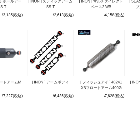
 マルチボールアー
[ INON ] スティックアーム
[ INON ] マルチダイレクト
[ SEA
S-T
SS-T
ベース2 WB
ブ
\3,135(税込)
\2,613(税込)
\4,158(税込)
 フロートアームM
[ INON ] アームボディ
[ フィッシュアイ ] 40241
[ I
XBフロートアーム400G
\7,227(税込)
\6,436(税込)
\7,628(税込)