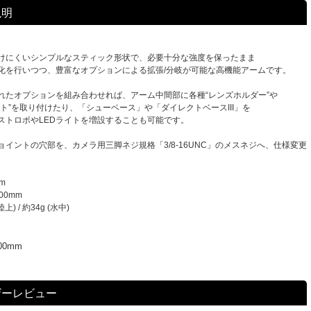
説明
けにくいシンプルなスティック形状で、必要十分な強度を保ったまま
化を行いつつ、豊富なオプションによる拡張/分岐が可能な高機能アームです。
れたオプションを組み合わせれば、アーム中間部に各種“レンズホルダー”や
ート”を取り付けたり、「シューベース」や「ダイレクトベースIII」を
ストロボやLEDライトを増設することも可能です。
ョイントの穴部を、カメラ用三脚ネジ規格「3/8-16UNC」のメスネジへ、仕様変更
m
00mm
上) / 約34g (水中)
0mm
ザーレビュー