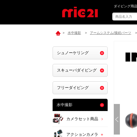
mic21で[ IN
ダイビング用品
水中撮影
アームシステム/接続パーツ
>
>
>
シュノーケリング
スキューバダイビング
フリーダイビング
水中撮影
カメラセット商品
アクションカメラ