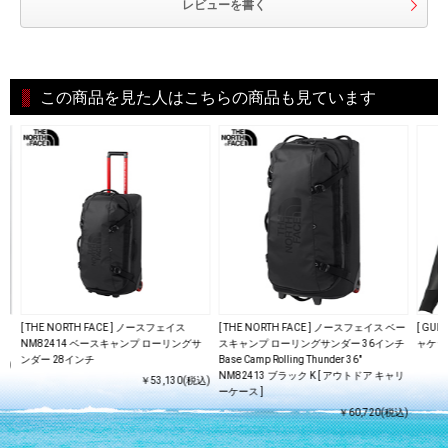
レビューを書く
この商品を見た人はこちらの商品も見ています
[ THE NORTH FACE ] ノースフェイス
[ THE NORTH FACE ] ノースフェイス ベー
[ GUL
NM82414 ベースキャンプ ローリングサ
スキャンプ ローリングサンダー 36インチ
ャケット
ンダー 28インチ
Base Camp Rolling Thunder 36"
込)
NM82413 ブラック K [ アウトドア キャリ
￥53,130(税込)
ーケース ]
￥60,720(税込)