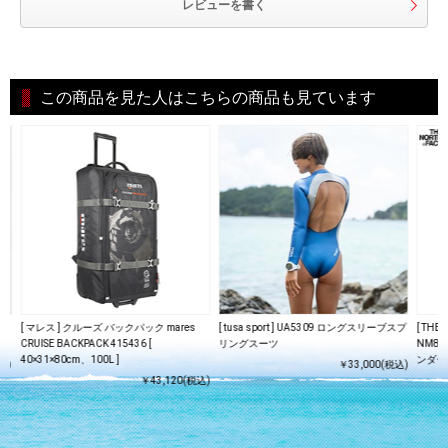
レビューを書く
この商品を見た人はこちらの商品も見ています
[ マレス ] クルーズ バックパック mares
[ tusa sport ] UA5309 ロングスリーブスプ
[ TH
CRUISE BACKPACK 415436 [
リングスーツ
NM8
40×31×80cm、100L ]
ンダー
込)
￥33,000(税込)
￥43,120(税込)