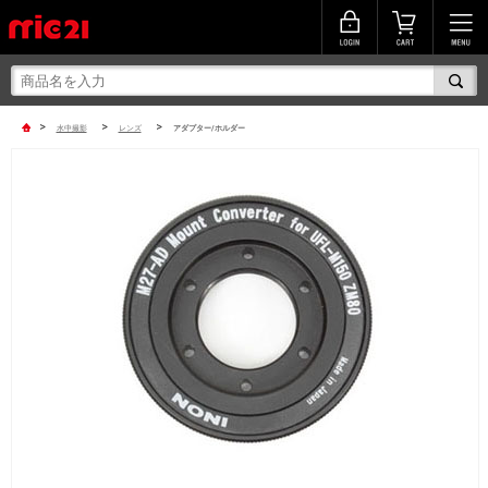
>
>
>
水中撮影
レンズ
アダプター/ホルダー