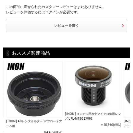
この商品に寄せられたカスタマーレビューはまだありません。
レビューを評価するにはログインが必要です。
レビューを書く
おススメ関連商品
[ INON ] コンデジ用水中マイクロ魚眼レン
ズ UFL-M150 ZM80
トア
[ INON ] ADレンズホルダーDP フロートア
[ IN
￥25,740(税込)
ーム用
アーム
込)
￥4,455(税込)