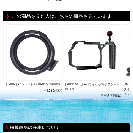
この商品を見た人はこちらの商品も見ています
変換
[ INON ] XDマウント for PT-056/058/059
[ PRODIVE ] カーボンシングルブラケット
[ IN
PT-059
ダイレ
￥3,960(税込)
D5 /
込)
￥26,400(税込)