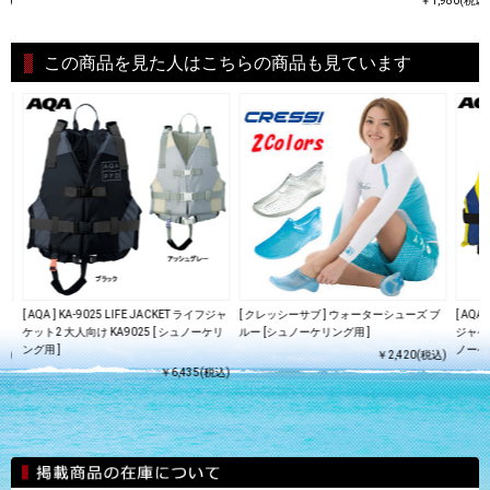
込)
￥1,980(税込)
この商品を見た人はこちらの商品も見ています
ブ
[ AQA ] KA-9025 LIFE JACKET ライフジャ
[ クレッシーサブ ] ウォーターシューズ ブ
[ AQA
ケット2 大人向け KA9025 [ シュノーケリ
ルー [シュノーケリング用 ]
ジャケッ
ング用 ]
ノーケ
込)
￥2,420(税込)
￥6,435(税込)