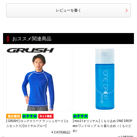
レビューを書く
おススメ関連商品
[ GRUSH ] ロングスリーブ ラッシュガード (ユ
[ mic21オリジナル ] くもり止め ONE DROP
ニセックス) [ロイヤルブルー]
eco ワンドロップ エコ 曇り止め（くもりど
め）
￥2,420(税込)