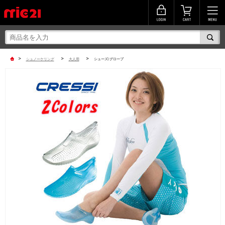
>
>
>
シュノーケリング
大人用
シューズ/グローブ