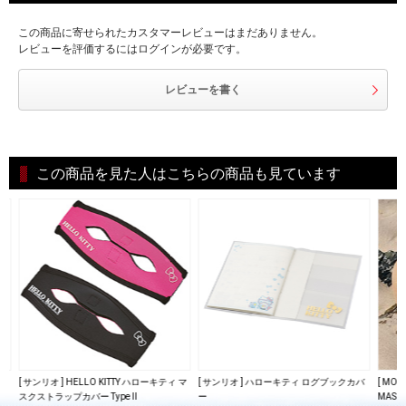
この商品に寄せられたカスタマーレビューはまだありません。
レビューを評価するにはログインが必要です。
レビューを書く
この商品を見た人はこちらの商品も見ています
リー
[ サンリオ ] HELLO KITTY ハローキティ マ
[ サンリオ ] ハローキティ ログブックカバ
[ MO
イ
スクストラップカバー Type II
ー
MASK 