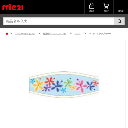
>
>
>
>
スキューバダイビング
軽器材(マスク・フィン他)
マスク
マスクストラップカバー